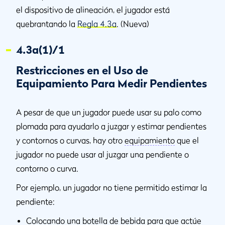
el dispositivo de alineación, el jugador está
quebrantando la
Regla 4.3a
. (Nueva)
4.3a(1)/1
Restricciones en el Uso de
Equipamiento Para Medir Pendientes
A pesar de que un jugador puede usar su palo como
plomada para ayudarlo a juzgar y estimar pendientes
y contornos o curvas, hay otro
equipamiento
que el
jugador no puede usar al juzgar una pendiente o
contorno o curva.
Por ejemplo, un jugador no tiene permitido estimar la
pendiente:
Colocando una botella de bebida para que actúe