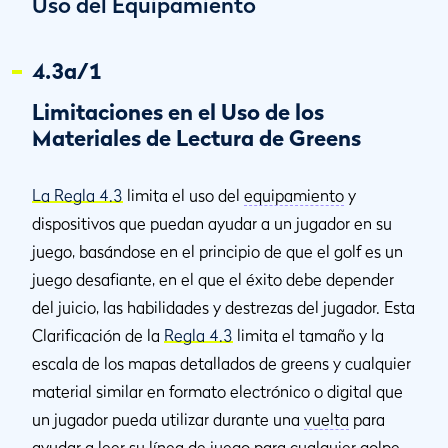
Uso del Equipamiento
4.3a/1
Limitaciones en el Uso de los
Materiales de Lectura de Greens
La Regla 4.3
limita el uso del
equipamiento
y
dispositivos que puedan ayudar a un jugador en su
juego, basándose en el principio de que el golf es un
juego desafiante, en el que el éxito debe depender
del juicio, las habilidades y destrezas del jugador. Esta
Clarificación de la
Regla 4.3
limita el tamaño y la
escala de los mapas detallados de greens y cualquier
material similar en formato electrónico o digital que
un jugador pueda utilizar durante una
vuelta
para
ayudar a leer su
línea de juego
para cualquier
golpe