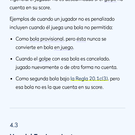
cuenta en su score.
Ejemplos de cuando un jugador no es penalizado
incluyen cuando él juega una bola no permitida:
Como
bola provisional
, pero
ésta
nunca se
convierte en bola
en juego
.
Cuando el
golpe
con esa bola es cancelado,
jugado nuevamente o de otra forma no cuenta.
Como segunda bola bajo
la Regla 20.1c(3)
, pero
esa bola no es la que cuenta en su score.
4.3