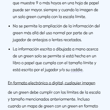
que muestre 9 o más hoyos en una hoja de papel
puede ser mayor, siempre y cuando la imagen de
un solo green cumpla con la escala límite.
No se permite la ampliación de la información del
green más allá del uso normal por parte de un
jugador de anteojos o lentes recetados.
La información escrita o dibujada a mano acerca
de un green solo se permite si está hecha en un
libro o papel que cumpla con el tamaño límite y
está escrito por el jugador y/o su
caddie
.
En formato electrónico o digital, cualquier imagen
de un green debe cumplir con los límites de la escala
y tamaño mencionados anteriormente. Incluso
cuando un mapa de green con un green en formato