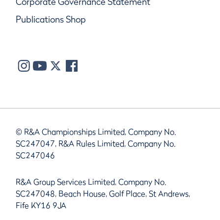
Corporate Governance Statement
Publications Shop
© R&A Championships Limited, Company No.
SC247047, R&A Rules Limited, Company No.
SC247046
R&A Group Services Limited, Company No.
SC247048, Beach House, Golf Place, St Andrews,
Fife KY16 9JA