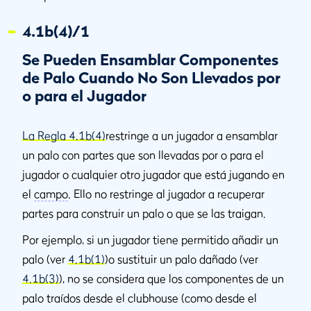
4.1b(4)/1
Se Pueden Ensamblar Componentes
de Palo Cuando No Son Llevados por
o para el Jugador
La Regla 4.1b(4)
restringe a un jugador a ensamblar
un palo con partes que son llevadas por o para el
jugador o cualquier otro jugador que está jugando en
el
campo
. Ello no restringe al jugador a recuperar
partes para construir un palo o que se las traigan.
Por ejemplo, si un jugador tiene permitido añadir un
palo (ver
4.1b(1)
)o sustituir un palo dañado (ver
4.1b(3)
), no se considera que los componentes de un
palo traídos desde el clubhouse (como desde el