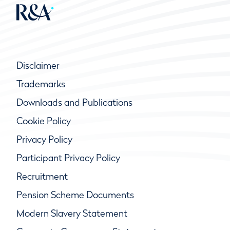
Disclaimer
Trademarks
Downloads and Publications
Cookie Policy
Privacy Policy
Participant Privacy Policy
Recruitment
Pension Scheme Documents
Modern Slavery Statement