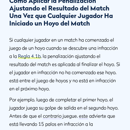
Como Aplicar la Penalización
Ajustando el Resultado del Match
Una Vez que Cualquier Jugador Ha
Iniciado un Hoyo del Match
Si cualquier jugador en un match ha comenzado el
juego de un hoyo cuando se descubre una infracción
a la
Regla 4.1b
, la penalización ajustando el
resultado del match es aplicada al finalizar el hoyo. Si
el jugador en infracción no ha comenzado ese hoyo,
está entre el juego de hoyos y no está en infracción
en el próximo hoyo.
Por ejemplo, luego de completar el primer hoyo, el
jugador juega su golpe de salida en el segundo hoyo.
Antes de que el
contrario
juegue,
este
advierte que
está llevando 15 palos en infracción a la