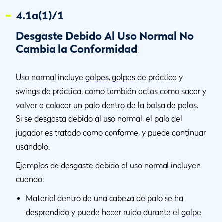
4.1a(1)/1
Desgaste Debido Al Uso Normal No
Cambia la Conformidad
Uso normal incluye
golpes
,
golpes
de práctica y
swings de práctica, como también actos como sacar y
volver a colocar un palo dentro de la bolsa de palos.
Si se desgasta debido al uso normal, el palo del
jugador es tratado como conforme, y puede continuar
usándolo.
Ejemplos de desgaste debido al uso normal incluyen
cuando:
Material dentro de una cabeza de palo se ha
desprendido y puede hacer ruido durante el
golpe