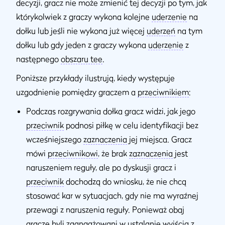
decyzji, gracz nie może zmienić tej decyzji po tym, jak
którykolwiek z graczy wykona kolejne
uderzenie
na
dołku lub jeśli nie wykona już więcej
uderzeń
na tym
dołku lub gdy jeden z graczy wykona
uderzenie
z
następnego
obszaru tee
.
Poniższe przykłady ilustrują, kiedy występuje
uzgodnienie pomiędzy graczem a
przeciwnikiem
:
Podczas rozgrywania dołka gracz widzi, jak jego
przeciwnik
podnosi piłkę w celu identyfikacji bez
wcześniejszego
zaznaczenia
jej miejsca. Gracz
mówi
przeciwnikowi
, że brak
zaznaczenia
jest
naruszeniem reguły, ale po dyskusji gracz i
przeciwnik
dochodzą do wniosku, że nie chcą
stosować kar w sytuacjach, gdy nie ma wyraźnej
przewagi z naruszenia reguły. Ponieważ obaj
gracze byli zaangażowani w ustalanie wyjścia z