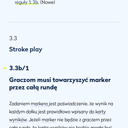
reguły 1.3b
. (Nowe)
3.3
Stroke play
3.3b/1
Graczom musi towarzyszyć marker
przez całą rundę
Zadaniem
markera
jest poświadczenie, że wynik na
każdym dołku jest prawidłowo wpisany do
karty
wyników
. Jeżeli
marker
nie będzie z graczem przez
całą
rundę
, to
karta wyników
nie będzie mogła być