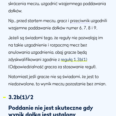
skrócenia meczu, uzgodnić wzajemnego poddawania
3.3b(4)/1
Kara dla gracza, który celowo nie zgłosił błędu
dołków.
administracyjnego do Komitetu
Np., przed startem meczu, gracz i
przeciwnik
uzgodnili
wzajemne poddawanie dołków numer 6, 7, 8 i 9.
Jeżeli są świadomi tego, że reguły nie pozwalają im
na takie uzgodnienie i rozpoczną mecz bez
anulowania uzgodnienia, obaj gracze będą
zdyskwalifikowani zgodnie z
regułą 1.3b(1)
(Odpowiedzialność gracza za stosowanie reguł).
Natomiast jeśli gracze nie są świadomi, że jest to
niedozwolone, to wynik meczu pozostanie bez zmian.
3.2b(1)/2
Poddanie nie jest skuteczne gdy
wynik dołka jest ustalony