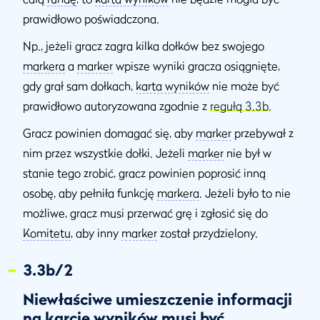
prawidłowo poświadczona.
Np., jeżeli gracz zagra kilka dołków bez swojego
markera
a
marker
wpisze wyniki gracza osiągnięte,
gdy grał sam dołkach,
karta wyników
nie może być
prawidłowo autoryzowana zgodnie z
regułą 3.3b
.
Gracz powinien domagać się, aby
marker
przebywał z
nim przez wszystkie dołki. Jeżeli
marker
nie był w
stanie tego zrobić, gracz powinien poprosić inną
osobę, aby pełniła funkcję
markera
. Jeżeli było to nie
możliwe, gracz musi przerwać grę i zgłosić się do
Komitetu
, aby inny
marker
został przydzielony.
3.3b/2
Niewłaściwe umieszczenie informacji
na karcie wyników musi być