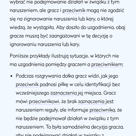
wybrać nie podejmowanie działań w związku z tym
naruszeniem, ale gracz i
przeciwnik
mogą nie zgodzić
się na zignorowanie naruszenia lub kary, o której
wiedzą, że wystąpiła. Aby doszło do uzgodnienia, obaj
gracze muszą być zaangażowani w tę decyzję o
ignorowaniu naruszenia lub kary.
Poniższe przykłady ilustrują sytuacje, w których nie
ma uzgodnienia pomiędzy graczem a
przeciwnikiem
:
Podczas rozgrywania dołka gracz widzi, jak jego
przeciwnik
podnosi piłkę w celu identyfikacji bez
wcześniejszego
zaznaczenia
jej miejsca. Gracz
mówi
przeciwnikowi
, że brak
zaznaczenia
jest
naruszeniem reguły, ale informuje
przeciwnika
, że ​​
nie będzie podejmował działań w związku z tym
naruszeniem. To była samodzielna decyzja gracza,
aby nie podejmować działań w związku z