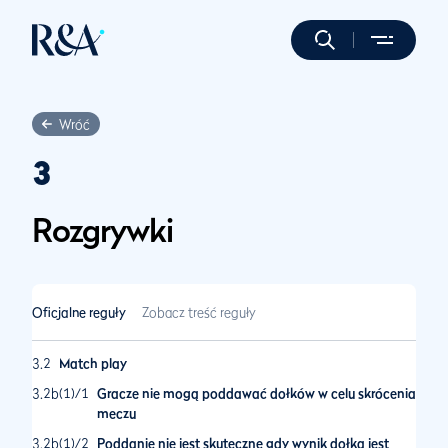
Wróć
3
Rozgrywki
Oficjalne reguły
Zobacz treść reguły
3.2
Match play
3.2b(1)/1
Gracze nie mogą poddawać dołków w celu skrócenia
meczu
3.2b(1)/2
Poddanie nie jest skuteczne gdy wynik dołka jest