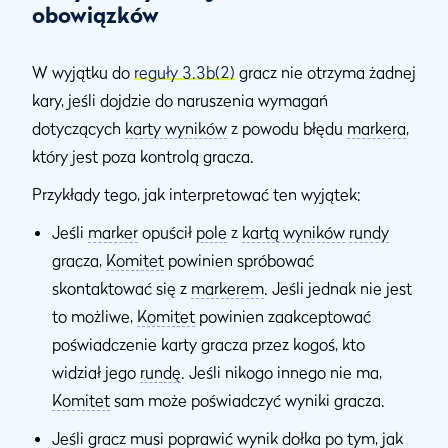
obowiązków
W wyjątku do
reguły 3.3b(2)
gracz nie otrzyma żadnej
kary, jeśli dojdzie do naruszenia wymagań
dotyczących
karty wyników
z powodu błędu
markera
,
który jest poza kontrolą gracza.
Przykłady tego, jak interpretować ten wyjątek:
Jeśli
marker
opuścił
pole
z
kartą wyników
rundy
gracza,
Komitet
powinien spróbować
skontaktować się z
markerem
. Jeśli jednak nie jest
to możliwe,
Komitet
powinien zaakceptować
poświadczenie karty gracza przez kogoś, kto
widział jego
rundę
. Jeśli nikogo innego nie ma,
Komitet
sam może poświadczyć wyniki gracza.
Jeśli gracz musi poprawić wynik dołka po tym, jak