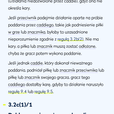
(Działania niedozwolone przez caddie), gdyż ona nie
określa kary.
Jeśli
przeciwnik
podejmie działanie oparte na próbie
poddania przez
caddiego
, takie jak podniesienie piłki
w grze
lub
znacznika
, byłoby to uzasadnione
nieporozumienie zgodnie z
regułą 3.2b(2)
. Nie ma
kary, a piłka lub
znacznik
muszą zostać
odłożone
,
chyba że gracz potem wykona poddanie.
Jeśli jednak
caddie
, który dokonał nieważnego
poddania, podniósł piłkę lub
znacznik
przeciwnika
lub
piłkę lub
znacznik
swojego gracza, gracz tego
caddiego
dostałby karę, gdyby to działanie naruszyło
regułę 9.4
lub
regułę 9.5
.
3.2c(1)/1