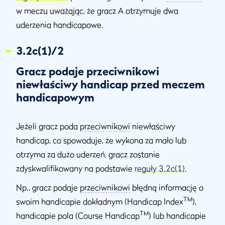
w meczu uważając, że gracz A otrzymuje dwa
uderzenia handicapowe.
3.2c(1)/2
Gracz podaje przeciwnikowi
niewłaściwy handicap przed meczem
handicapowym
Jeżeli gracz poda
przeciwnikowi
niewłaściwy
handicap, co spowoduje, że wykona za mało lub
otrzyma za dużo uderzeń, gracz zostanie
zdyskwalifikowany na podstawie
reguły 3.2c(1)
.
Np., gracz podaje
przeciwnikowi
błędną informację o
TM
swoim handicapie dokładnym (Handicap Index
),
TM
handicapie pola (Course Handicap
) lub handicapie