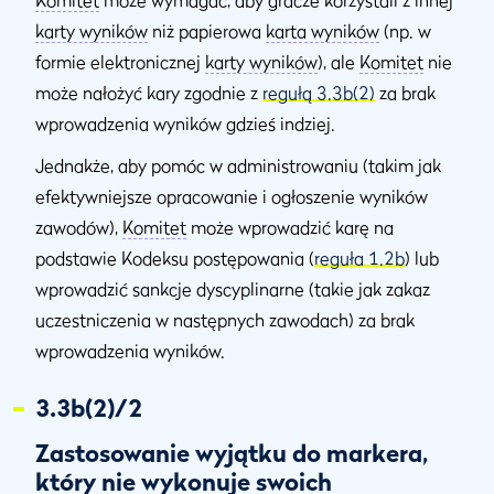
Komitet
może wymagać, aby gracze korzystali z innej
karty wyników
niż papierowa
karta wyników
(np. w
formie elektronicznej
karty wyników
), ale
Komitet
nie
może nałożyć kary zgodnie z
regułą 3.3b(2)
za brak
wprowadzenia wyników gdzieś indziej.
Jednakże, aby pomóc w administrowaniu (takim jak
efektywniejsze opracowanie i ogłoszenie wyników
zawodów),
Komitet
może wprowadzić karę na
podstawie Kodeksu postępowania (
reguła 1.2b
) lub
wprowadzić sankcje dyscyplinarne (takie jak zakaz
uczestniczenia w następnych zawodach) za brak
wprowadzenia wyników.
3.3b(2)/2
Zastosowanie wyjątku do markera,
który nie wykonuje swoich