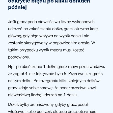
odkrycie błędu po kilku dołkach
później
Jeśli gracz poda niewłaściwą liczbę wykonanych
uderzeń po zakończeniu dołka, gracz otrzyma
karę
główną
, gdy błąd wpływa na wynik dołka i nie
zostanie skorygowany w odpowiednim czasie. W
takim przypadku wynik meczu musi zostać
poprawiony.
Np., po ukończeniu 1 dołka gracz mówi
przeciwnikowi
,
że zagrał 4, ale faktycznie było 5.
Przeciwnik
zagrał 5
na tym dołku. Po rozegraniu kilku kolejnych dołków
gracz zdaje sobie sprawę, że podał
przeciwnikowi
niewłaściwą liczbę uderzeń na 1 dołku.
Dołek byłby zremisowany, gdyby gracz podał
właściwą liczbę uderzeń, dlatego gracz otrzymuje