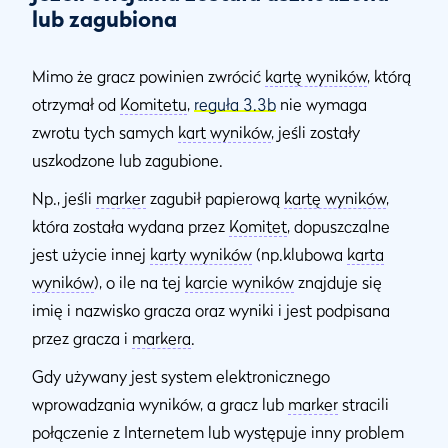
lub zagubiona
Mimo że gracz powinien zwrócić
kartę wyników
, którą
otrzymał od
Komitetu
,
reguła 3.3b
nie wymaga
zwrotu tych samych
kart wyników
, jeśli zostały
uszkodzone lub zagubione.
Np., jeśli
marker
zagubił papierową
kartę wyników
,
która została wydana przez
Komitet
, dopuszczalne
jest użycie innej
karty wyników
(np.klubowa
karta
wyników
), o ile na tej
karcie wyników
znajduje się
imię i nazwisko gracza oraz wyniki i jest podpisana
przez gracza i
markera
.
Gdy używany jest system elektronicznego
wprowadzania wyników, a gracz lub
marker
stracili
połączenie z Internetem lub występuje inny problem