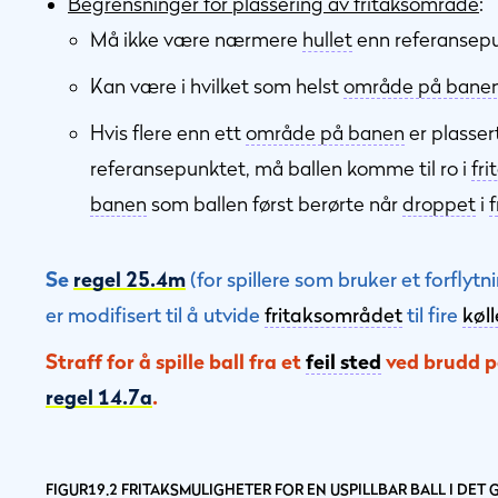
Begrensninger for plassering av fritaksområde
:
Må ikke være nærmere
hullet
enn referansepu
Kan være i hvilket som helst
område på bane
Hvis flere enn ett
område på banen
er plasser
referansepunktet, må ballen komme til ro i
fr
banen
som ballen først berørte når
droppet
i
Se
regel 25.4m
(for spillere som bruker et forflyt
er modifisert til å utvide
fritaksområdet
til fire
køl
Straff for å spille ball fra et
feil sted
ved brudd p
regel 14.7a
.
FIGUR19.2 FRITAKSMULIGHETER FOR EN USPILLBAR BALL I DE