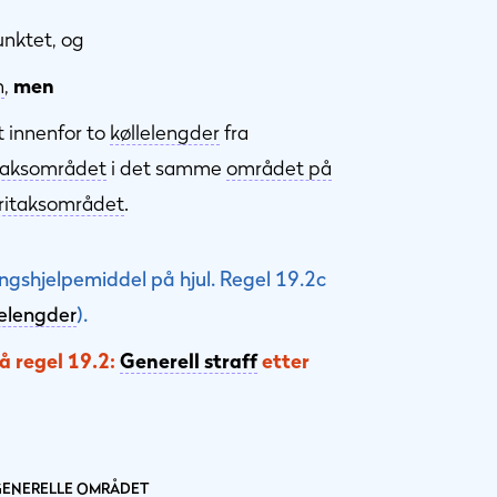
nktet, og
n
,
men
t innenfor to
køllelengder
fra
itaksområdet
i det samme
området på
fritaksområdet
.
ningshjelpemiddel på hjul. Regel 19.2c
lelengder
).
å regel 19.2:
Generell straff
etter
T GENERELLE OMRÅDET