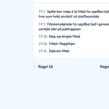
19.1
Spiller kan velge å ta fritak for uspillbar bal
hvor som helst unntatt i et straffeområde
19.2
Fritaksmuligheter for uspillbar ball i genere
område eller på puttinggreen
19.2a
Slag-og-lengde fritak
19.2b
Fritak i flagglinjen
19.2c
Sideveis fritak
19.3
Fritaksmuligheter for uspillbar ball i bunker
19.3a
Vanlige fritaksmuligheter (ett straffeslag)
Regel 18
Rege
19.3b
Ekstra fritaksmulighet (to straffeslag)