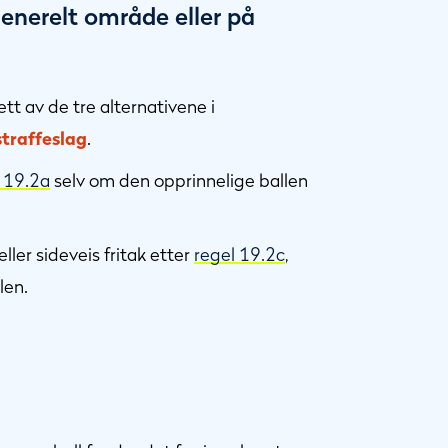
 generelt område eller på
 ett av de tre alternativene i
straffeslag
.
 19.2a
selv om den opprinnelige ballen
eller sideveis fritak etter
regel 19.2c
,
len.