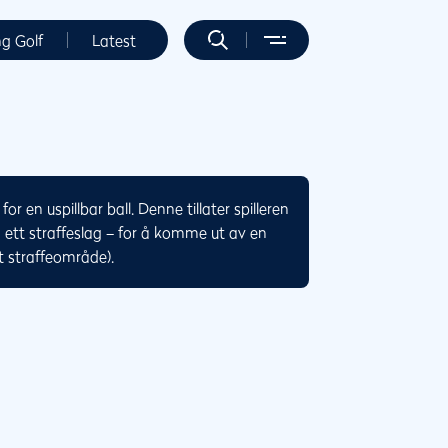
ng Golf
Latest
or en uspillbar ball. Denne tillater spilleren
 ett straffeslag – for å komme ut av en
t straffeområde).