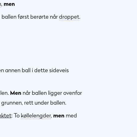
n
,
men
ballen først berørte når
droppet
.
n annen ball i dette sideveis
llen.
Men
når ballen ligger ovenfor
å grunnen, rett under ballen.
nktet
: To
køllelengder
,
men
med