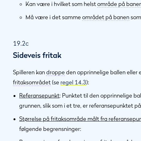
Kan være i hvilket som helst
område på bane
Må være i det samme
området på banen
som 
19.2c
Sideveis fritak
Spilleren kan
droppe
den opprinnelige ballen eller e
fritaksområdet
(se
regel 14.3
):
Referansepunkt
: Punktet til den opprinnelige ba
grunnen, slik som i et tre, er referansepunktet p
Størrelse på fritaksområde målt fra referansepu
følgende begrensninger: