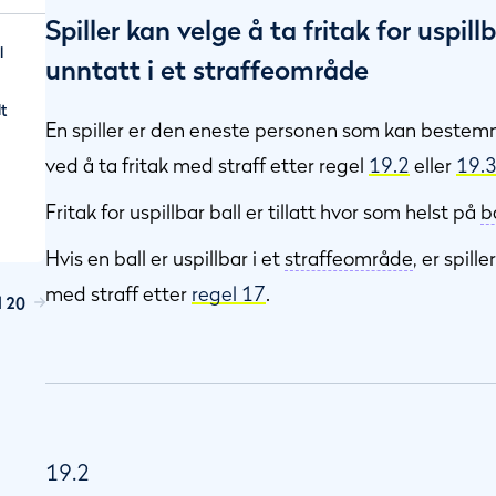
Spiller kan velge å ta fritak for uspill
l
unntatt i et straffeområde
lt
En spiller er den eneste personen som kan bestemme
ved å ta fritak med straff etter regel
19.2
eller
19.
Fritak for uspillbar ball er tillatt hvor som helst på
b
Hvis en ball er uspillbar i et
straffeområde
, er spill
med straff etter
regel 17
.
l 20
19.2