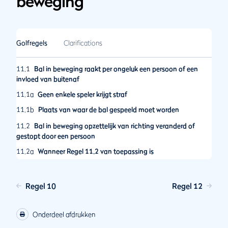
beweging
Golfregels
Clarifications
11.1
Bal in beweging raakt per ongeluk een persoon of een
invloed van buitenaf
11.1a
Geen enkele speler krijgt straf
11.1b
Plaats van waar de bal gespeeld moet worden
11.2
Bal in beweging opzettelijk van richting veranderd of
gestopt door een persoon
11.2a
Wanneer Regel 11.2 van toepassing is
11.2b
Wanneer een speler straf krijgt
11.2c
Plaats waarvan een bal die opzettelijk van richting is
Regel 10
Regel 12
veranderd of gestopt gespeeld moet worden
11.3
Opzettelijk voorwerpen verplaatsen of omstandigheden
Onderdeel afdrukken
veranderen om een bal in beweging te beïnvloeden