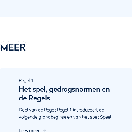
MEER
Regel
1
Het spel, gedragsnormen en
de Regels
Doel van de Regel: Regel 1 introduceert de
volgende grondbeginselen van het spel: Speel
de baan zoals je hem aantreft en speel de bal
Lees meer
zoals hij lig...