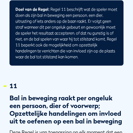
Doel van de Regel:
Regel 11 beschrijft wat de speler moet
doen als zijn bal in beweging een persoon, een dier,
uitrusting of iets anders op de baan raakt. Er volgt geen
straf wanneer dit per ongeluk gebeurt en gewoonlijk moet
de speler het resultaat accepteren, of dat nu gunstig is of
niet, en de bal spelen van waar hij tot stilstand komt. Regel
11 beperkt ook de mogelijkheid om opzettelijk
handelingen te verrichten die van invloed zijn op de plaats
waar de bal tot stilstand kan komen.
11
Bal in beweging raakt per ongeluk
een persoon, dier of voorwerp;
Opzettelijke handelingen om invloed
uit te oefenen op een bal in beweging
Deze Regel is van toepassing op elk moment dat een