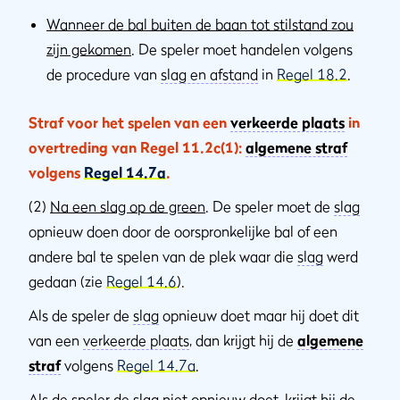
Wanneer de bal buiten de baan tot stilstand zou
zijn gekomen
. De speler moet handelen volgens
de procedure van
slag en afstand
in
Regel 18.2
.
Straf voor het spelen van een
verkeerde plaats
in
overtreding van Regel 11.2c(1):
algemene straf
volgens
Regel 14.7a
.
(2)
Na een slag op de green
. De speler moet de
slag
opnieuw doen door de oorspronkelijke bal of een
andere bal te spelen van de plek waar die
slag
werd
gedaan (zie
Regel 14.6
).
Als de speler de
slag
opnieuw doet maar hij doet dit
van een
verkeerde plaats
, dan krijgt hij de
algemene
straf
volgens
Regel 14.7a
.
Als de speler de
slag
niet opnieuw doet, krijgt hij de