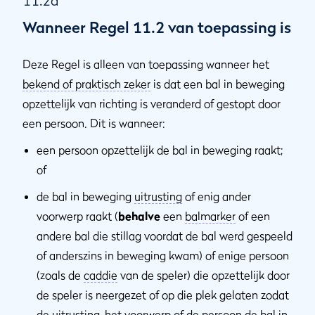
11.2a
Wanneer Regel 11.2 van toepassing is
Deze Regel is alleen van toepassing wanneer het
bekend of praktisch zeker
is dat een bal in beweging
opzettelijk van richting is veranderd of gestopt door
een persoon. Dit is wanneer:
een persoon opzettelijk de bal in beweging raakt;
of
de bal in beweging
uitrusting
of enig ander
voorwerp raakt (
behalve
een
balmarker
of een
andere bal die stillag voordat de bal werd gespeeld
of anderszins in beweging kwam) of enige persoon
(zoals de
caddie
van de speler) die opzettelijk door
de speler is neergezet of op die plek gelaten zodat
de
uitrusting
, het voorwerp of de persoon de bal in