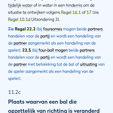
tijdelijk water
of in water in een
hindernis
om de
situatie te ontwijken volgens
Regel 16.1
of
17
(zie
Regel 10.1d
Uitzondering 3).
Zie
Regel 22.2
(bij
foursomes
mogen beide
partners
handelen voor de
partij
en wordt een handeling van
de
partner
aangemerkt als een handeling van de
speler);
23.5
(bij
four-ball mogen
beide
partners
handelen voor de
partij
en wordt een handeling van
de
partner
met betrekking tot de bal of
uitrusting
van
de speler aangemerkt als een handeling van de
speler).
11.2c
Plaats waarvan een bal die
opzettelijk van richting is veranderd