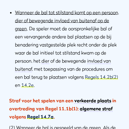
Wanneer de bal tot stilstand komt op een persoon,
dier of bewegende invloed van buitenaf op de
green
. De speler moet de oorspronkelijke bal of
een vervangende andere bal plaatsen op de bij
benadering vastgestelde plek recht onder de plek
waar de bal initieel tot stilstand kwam op de
persoon, het
dier
of de bewegende
invloed van
buitenaf
, met toepassing van de procedures om
een bal terug te plaatsen volgens
Regels 14.2b(2)
en
14.2e
.
Straf voor het spelen van een
verkeerde plaats
in
overtreding van Regel 11.1b(1):
algemene straf
volgens
Regel 14.7a
.
(2)
Wanneer de bal is gespeeld van de green
. Als de