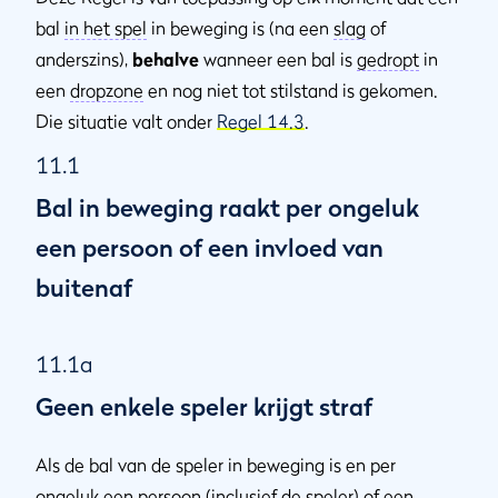
bal
in het spel
in beweging is (na een
slag
of
anderszins),
behalve
wanneer een bal is
gedropt
in
een
dropzone
en nog niet tot stilstand is gekomen.
Die situatie valt onder
Regel 14.3
.
11.1
Bal in beweging raakt per ongeluk
een persoon of een invloed van
buitenaf
11.1a
Geen enkele speler krijgt straf
Als de bal van de speler in beweging is en per
ongeluk een persoon (inclusief de speler) of een