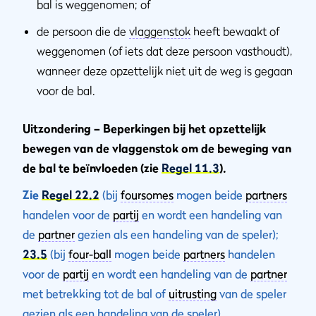
bal is weggenomen; of
de persoon die de
vlaggenstok
heeft bewaakt of
weggenomen (of iets dat deze persoon vasthoudt),
wanneer deze opzettelijk niet uit de weg is gegaan
voor de bal.
Uitzondering – Beperkingen bij het opzettelijk
bewegen van de vlaggenstok om de beweging van
de bal te beïnvloeden (zie
Regel 11.3
).
Zie
Regel 22.2
(bij
foursomes
mogen beide
partners
handelen voor de
partij
en wordt een handeling van
de
partner
gezien als een handeling van de speler);
23.5
(bij
four-ball
mogen beide
partners
handelen
voor de
partij
en wordt een handeling van de
partner
met betrekking tot de bal of
uitrusting
van de speler
gezien als een handeling van de speler).