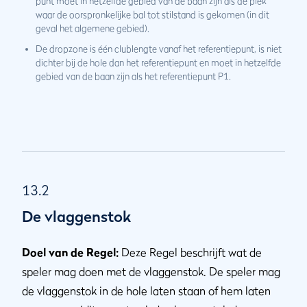
punt moet in hetzelfde gebied van de baan zijn als de plek
waar de oorspronkelijke bal tot stilstand is gekomen (in dit
geval het algemene gebied).
De dropzone is één clublengte vanaf het referentiepunt, is niet
dichter bij de hole dan het referentiepunt en moet in hetzelfde
gebied van de baan zijn als het referentiepunt P1.
13.2
De vlaggenstok
Doel van de Regel:
Deze Regel beschrijft wat de
speler mag doen met de vlaggenstok. De speler mag
de vlaggenstok in de hole laten staan of hem laten