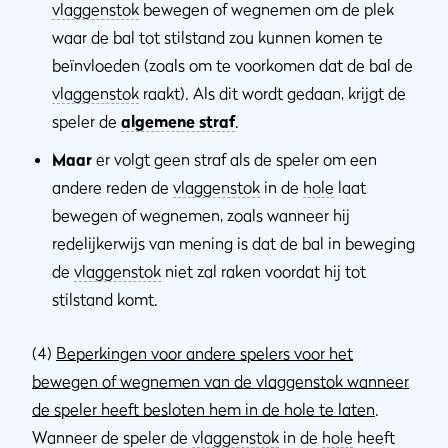
vlaggenstok
bewegen of wegnemen om de plek
waar de bal tot stilstand zou kunnen komen te
beïnvloeden (zoals om te voorkomen dat de bal de
vlaggenstok
raakt). Als dit wordt gedaan, krijgt de
speler de
algemene straf
.
Maar
er volgt geen straf als de speler om een
andere reden de
vlaggenstok
in de
hole
laat
bewegen of wegnemen, zoals wanneer hij
redelijkerwijs van mening is dat de bal in beweging
de
vlaggenstok
niet zal raken voordat hij tot
stilstand komt.
(4)
Beperkingen voor andere spelers voor het
bewegen of wegnemen van de vlaggenstok wanneer
de speler heeft besloten hem in de hole te laten
.
Wanneer de speler de
vlaggenstok
in de
hole
heeft