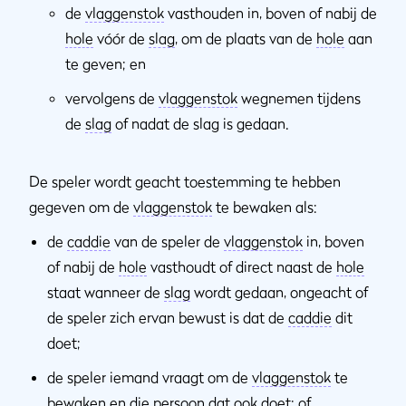
de
vlaggenstok
vasthouden in, boven of nabij de
hole
vóór de
slag
, om de plaats van de
hole
aan
te geven; en
vervolgens de
vlaggenstok
wegnemen tijdens
de
slag
of nadat de slag is gedaan.
De speler wordt geacht toestemming te hebben
gegeven om de
vlaggenstok
te bewaken als:
de
caddie
van de speler de
vlaggenstok
in, boven
of nabij de
hole
vasthoudt of direct naast de
hole
staat wanneer de
slag
wordt gedaan, ongeacht of
de speler zich ervan bewust is dat de
caddie
dit
doet;
de speler iemand vraagt om de
vlaggenstok
te
bewaken en die persoon dat ook doet; of