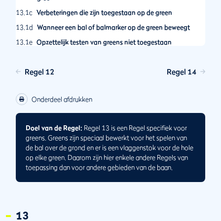
13.1c
Verbeteringen die zijn toegestaan op de green
13.1d
Wanneer een bal of balmarker op de green beweegt
13.1e
Opzettelijk testen van greens niet toegestaan
13.1f
Verplicht ontwijken van een verkeerde green
Regel 12
Regel 14
13.2
De vlaggenstok
13.2a
De vlaggenstok in de hole laten
Onderdeel afdrukken
13.2b
De vlaggenstok wegnemen uit de hole
13.2c
Bal ligt tegen vlaggenstok in de hole
Doel van de Regel:
Regel 13 is een Regel specifiek voor
13.3
De bal op de rand van de hole
greens. Greens zijn speciaal bewerkt voor het spelen van
13.3a
de bal over de grond en er is een vlaggenstok voor de hole
Wachttijd om te zien of een bal op de rand van de hole in
op elke green. Daarom zijn hier enkele andere Regels van
de hole zal vallen
toepassing dan voor andere gebieden van de baan.
13.3b
Wat te doen als een bal op de rand van de hole is
opgenomen of bewogen voordat de wachttijd is
verstreken
13