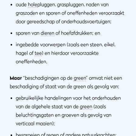
oude
hole
pluggen, graspluggen, naden van
graszoden en sporen of oneffenheden veroorzaakt
door gereedschap of onderhoudsvoertuigen;
sporen van
dieren
of hoefafdrukken; en
ingebedde voorwerpen (zoals een steen, eikel,
hagel of
tee
) en hierdoor veroorzaakte
oneffenheden.
Maar
“beschadigingen op de
green
” omvat niet een
beschadiging of staat van de green als gevolg van:
gebruikelijke handelingen voor het onderhouden
van de algehele staat van de
green
(zoals
beluchtingsgaten en groeven als gevolg van
verticaal maaien);
besproeien of regen of andere
natuurkrachten
;