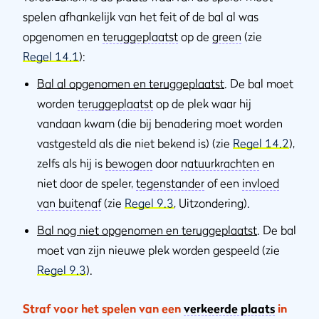
spelen afhankelijk van het feit of de bal al was
opgenomen en
teruggeplaatst
op de
green
(zie
Regel 14.1
):
Bal al opgenomen en teruggeplaatst
. De bal moet
worden
teruggeplaatst
op de plek waar hij
vandaan kwam (die bij benadering moet worden
vastgesteld als die niet bekend is) (zie
Regel 14.2
),
zelfs als hij is
bewogen
door
natuurkrachten
en
niet door de speler,
tegenstander
of een
invloed
van buitenaf
(zie
Regel 9.3
, Uitzondering).
Bal nog niet opgenomen en teruggeplaatst
. De bal
moet van zijn nieuwe plek worden gespeeld (zie
Regel 9.3
).
Straf voor het spelen van een
verkeerde plaats
in