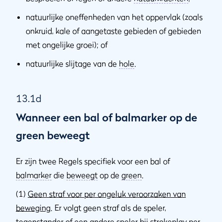
natuurlijke oneffenheden van het oppervlak (zoals
onkruid, kale of aangetaste gebieden of gebieden
met ongelijke groei); of
natuurlijke slijtage van de
hole
.
13.1d
Wanneer een bal of balmarker op de
green beweegt
Er zijn twee Regels specifiek voor een bal of
balmarker
die
beweegt
op de
green
.
(1)
Geen straf voor per ongeluk veroorzaken van
beweging
. Er volgt geen straf als de speler,
tegenstander
of een andere speler bij
strokeplay
per