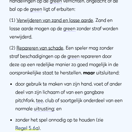
handelingen op de
green
verrichten, ongeacht of de
bal op de
green
ligt of erbuiten:
(1)
Verwijderen van zand en losse aarde
. Zand en
losse aarde mogen op de
green
zonder straf worden
verwijderd.
(2)
Repareren van schade
. Een speler mag zonder
straf beschadigingen op de
green
repareren door
deze op een redelijke manier zo goed mogelijk in de
oorspronkelijke staat te herstellen,
maar
uitsluitend:
door gebruik te maken van zijn hand, voet of ander
deel van zijn lichaam of van een gangbare
pitchfork,
tee
, club of soortgelijk onderdeel van een
normale
uitrusting
; en
zonder het spel onnodig op te houden (zie
Regel 5.6a
).