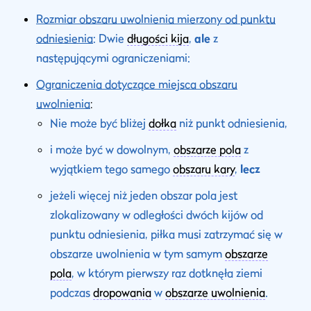
Rozmiar obszaru uwolnienia mierzony od punktu
odniesienia
: Dwie
długości kija
,
ale
z
następującymi ograniczeniami:
Ograniczenia dotyczące miejsca obszaru
uwolnienia
:
Nie może być bliżej
dołka
niż punkt odniesienia,
i może być w dowolnym,
obszarze pola
z
wyjątkiem tego samego
obszaru kary
,
lecz
jeżeli więcej niż jeden obszar pola jest
zlokalizowany w odległości dwóch kijów od
punktu odniesienia, piłka musi zatrzymać się w
obszarze uwolnienia w tym samym
obszarze
pola
, w którym pierwszy raz dotknęła ziemi
podczas
dropowania
w
obszarze uwolnienia
.