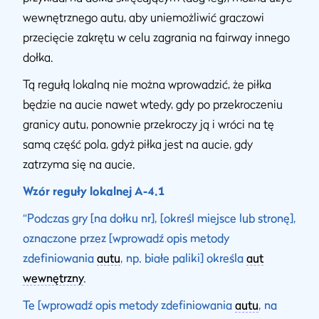
wewnętrznego autu, aby uniemożliwić graczowi
przecięcie zakrętu w celu zagrania na fairway innego
dołka.
Tą regułą lokalną nie można wprowadzić, że piłka
będzie na aucie nawet wtedy, gdy po przekroczeniu
granicy autu, ponownie przekroczy ją i wróci na tę
samą część pola, gdyż piłka jest na aucie, gdy
zatrzyma się na aucie.
Wzór reguły lokalnej A-4.1
“Podczas gry [na dołku nr], [określ miejsce lub stronę],
oznaczone przez [wprowadź opis metody
zdefiniowania
autu
, np. białe paliki] określa
aut
wewnętrzny
.
Te [wprowadź opis metody zdefiniowania
autu
, na