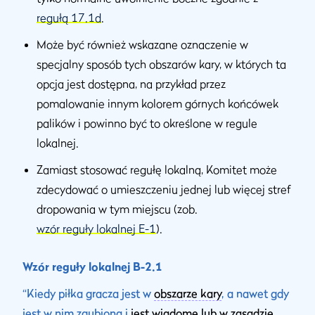
regułą 17.1d
.
Może być również wskazane oznaczenie w
specjalny sposób tych obszarów kary, w których ta
opcja jest dostępna, na przykład przez
pomalowanie innym kolorem górnych końcówek
palików i powinno być to określone w regule
lokalnej.
Zamiast stosować regułę lokalną, Komitet może
zdecydować o umieszczeniu jednej lub więcej stref
dropowania w tym miejscu (zob.
wzór reguły lokalnej E-1
).
Wzór reguły lokalnej B-2.1
“Kiedy piłka gracza jest w
obszarze kary
, a nawet gdy
jest w nim zgubiona i
jest wiadome lub w zasadzie