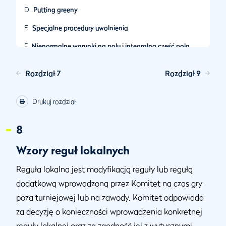
D
Putting greeny
E
Specjalne procedury uwolnienia
F
Nienormalne warunki na polu i integralna część pola
G
Ograniczenie w użyciu specyficznego sprzętu
Rozdział 7
Rozdział 9
H
Określenie kto może pomagać lub udzielać porady
graczom
Drukuj rozdział
I
Ustalenie, kiedy i gdzie gracze mogą trenować
8
J
Procedury podczas złej pogody i zawieszenia gry
K
Polityki tempa gry
Wzory reguł lokalnych
L
Odpowiedzialności na karcie wyników
Reguła lokalna jest modyfikacją reguły lub regułą
dodatkową wprowadzoną przez Komitet na czas gry
M
Wzory reguł lokalnych dla graczy z
niepełnosprawnościami
poza turniejowej lub na zawody. Komitet odpowiada
za decyzję o konieczności wprowadzenia konkretnej
reguły lokalnej oraz za zgodność jej z wytycznymi