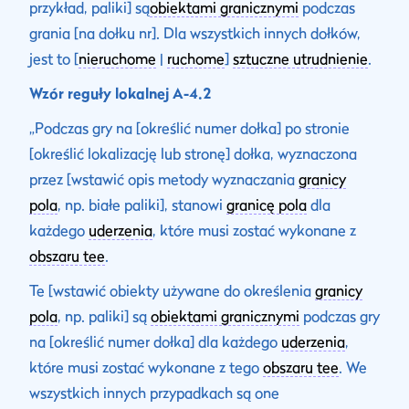
przykład, paliki] są
obiektami granicznymi
podczas
grania [na dołku nr]. Dla wszystkich innych dołków,
jest to [
nieruchome
|
ruchome
]
sztuczne utrudnienie
.
Wzór reguły lokalnej A-4.2
„Podczas gry na [określić numer dołka] po stronie
[określić lokalizację lub stronę] dołka, wyznaczona
przez [wstawić opis metody wyznaczania
granicy
pola
, np. białe paliki], stanowi
granicę pola
dla
każdego
uderzenia
, które musi zostać wykonane z
obszaru tee
.
Te [wstawić obiekty używane do określenia
granicy
pola
, np. paliki] są
obiektami granicznymi
podczas gry
na [określić numer dołka] dla każdego
uderzenia
,
które musi zostać wykonane z tego
obszaru tee
. We
wszystkich innych przypadkach są one