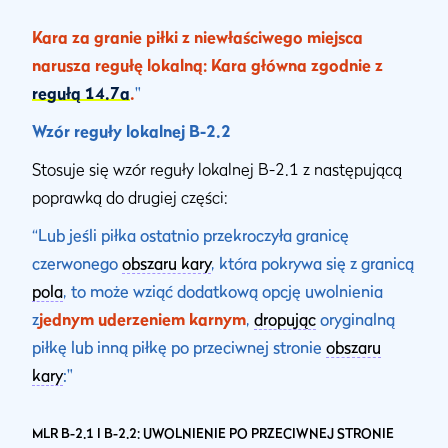
Kara za granie piłki z niewłaściwego miejsca
narusza regułę lokalną: Kara główna zgodnie z
regułą 14.7a
.
"
Wzór reguły lokalnej B-2.2
Stosuje się wzór reguły lokalnej B-2.1 z następującą
poprawką do drugiej części:
“Lub jeśli piłka ostatnio przekroczyła granicę
czerwonego
obszaru kary
, która pokrywa się z granicą
pola
, to może wziąć dodatkową opcję uwolnienia
z
jednym uderzeniem karnym
,
dropując
oryginalną
piłkę lub inną piłkę po przeciwnej stronie
obszaru
kary
:"
MLR B-2.1 I B-2.2: UWOLNIENIE PO PRZECIWNEJ STRONIE