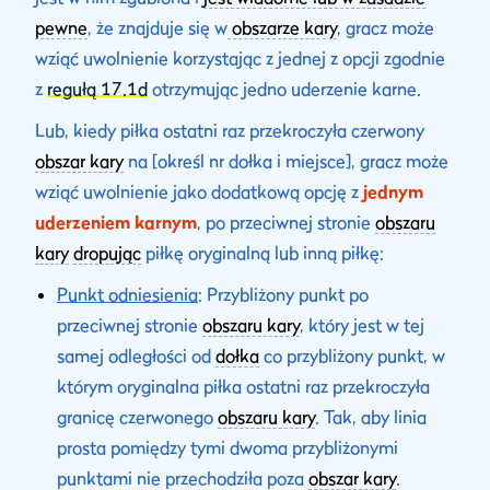
pewne
, że znajduje się w
obszarze kary
, gracz może
wziąć uwolnienie korzystając z jednej z opcji zgodnie
z
regułą 17.1d
otrzymując jedno uderzenie karne.
Lub, kiedy piłka ostatni raz przekroczyła czerwony
obszar kary
na [określ nr dołka i miejsce], gracz może
wziąć uwolnienie jako dodatkową opcję z
jednym
uderzeniem karnym
, po przeciwnej stronie
obszaru
kary
dropując
piłkę oryginalną lub inną piłkę:
Punkt odniesienia
: Przybliżony punkt po
przeciwnej stronie
obszaru kary
, który jest w tej
samej odległości od
dołka
co przybliżony punkt, w
którym oryginalna piłka ostatni raz przekroczyła
granicę czerwonego
obszaru kary
. Tak, aby linia
prosta pomiędzy tymi dwoma przybliżonymi
punktami nie przechodziła poza
obszar kary
.