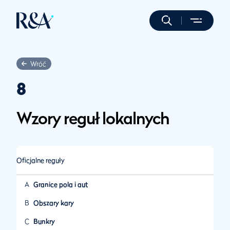
Wróć
8
Wzory reguł lokalnych
Oficjalne reguły
A
Granice pola i aut
B
Obszary kary
C
Bunkry