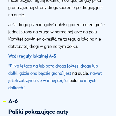
może przyjąć regułę lokalną mówiącą, że gdy piłka
grana z jednej strony drogi, spocznie po drugiej, jest
na aucie.
Jeśli droga przecina jakiś dołek i gracze muszą grać z
jednej strony na drugą w normalnej grze na polu,
Komitet powinien określić, że ta reguła lokalna nie
dotyczy tej drogi w grze na tym dołku.
Wzór reguły lokalnej A-5
“Piłka leżąca na lub poza drogą [określ drogę lub
dołki, gdzie ona będzie grana] jest
na aucie
, nawet
jeżeli zatrzyma się w innej części
pola
na innych
dołkach.”
A-6
Paliki pokazujące auty