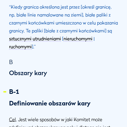
“Kiedy granica określona jest przez [określ granicę,
np. białe linie namalowane na ziemi], białe paliki z
czarnymi końcówkami umieszczono w celu pokazania
granicy. Te paliki [białe z czarnymi końcówkami] są
sztucznymi utrudnieniami
[
nieruchomymi
|
ruchomymi
].”
B
Obszary kary
B-1
Definiowanie obszarów kary
Cel
. Jest wiele sposobów w jaki Komitet może