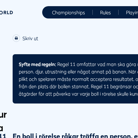
WORLD
Championships
Rules
Playi
Skriv ut
Syfte med regeln:
Regel 11 omfattar vad man ska göra när
person, djur, utrustning eller något annat på banan. När d
plikt och spelaren måste normalt acceptera resultatet, oa
från den plats där bollen stannat. Regel 11 begränsar ock
åtgärder för att påverka var varje boll i rörelse skulle ku
ur
a
11
En boll i rörelse råkar träffa en person, e