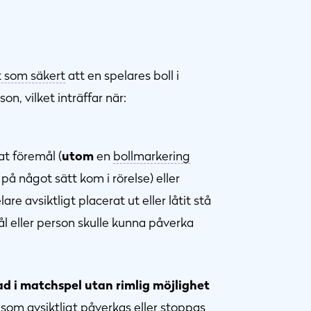
tt som säkert
att en spelares boll i
on, vilket inträffar när:
at föremål (
utom
en
bollmarkering
r på något sätt kom i rörelse) eller
are avsiktligt placerat ut eller låtit stå
ål eller person skulle kunna påverka
ad i matchspel utan rimlig möjlighet
e som avsiktligt påverkas eller stoppas