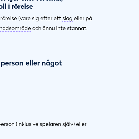
l i rörelse
 rörelse (vare sig efter ett
slag
eller på
tnadsområde
och ännu inte stannat.
n person eller något
erson (inklusive spelaren själv) eller