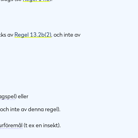
cks av
Regel 13.2b(2)
, och inte av
agspel
) eller
 och inte av denna regel).
urföremål
(t ex en insekt).