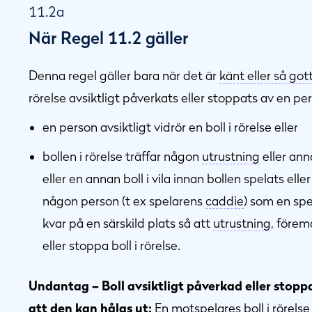
11.2a
När Regel 11.2 gäller
Denna regel gäller bara när det är
känt eller så go
rörelse avsiktligt påverkats eller stoppats av en pers
en person avsiktligt vidrör en boll i rörelse eller
bollen i rörelse träffar någon
utrustning
eller ann
eller en annan boll i vila innan bollen spelats elle
någon person (t ex spelarens
caddie
) som en spel
kvar på en särskild plats så att
utrustning
, förem
eller stoppa boll i rörelse.
Undantag – Boll avsiktligt påverkad eller stopp
att den kan hålas ut:
En
motspelares
boll i rörels