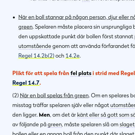
När en boll stannar på någon person, djur eller
green
. Spelaren måste placera sin ursprungliga b
den uppskattade punkt där bollen först stannat
utomstående
genom att använda förfarandet för 
Regel 14.2b(2)
och
14.2e
.
Plikt för att spela från
fel plats
i strid med Regel
Regel 14.7
.
(2)
När en boll spelas från green
. Om en spelares bo
misstag träffar spelaren själv eller något
utomståe
den ligger.
Men
, om det är
känt eller så gott som s
av följande på
green
, måste spelaren slå om
slaget
bollen eller en annan boll från den punkt där
slaget