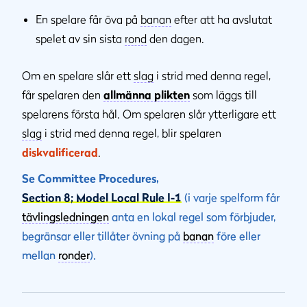
En spelare får öva på
banan
efter att ha avslutat
spelet av sin sista
rond
den dagen.
Om en spelare slår ett
slag
i strid med denna regel,
får spelaren den
allmänna plikten
som läggs till
spelarens första hål. Om spelaren slår ytterligare ett
slag
i strid med denna regel, blir spelaren
diskvalificerad
.
Se Committee Procedures,
Section 8; Model Local Rule I-1
(i varje spelform får
tävlingsledningen
anta en lokal regel som förbjuder,
begränsar eller tillåter övning på
banan
före eller
mellan
ronder
).