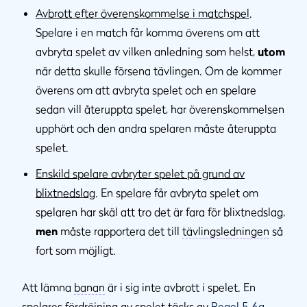
Avbrott efter överenskommelse i matchspel
.
Spelare i en match får komma överens om att
avbryta spelet av vilken anledning som helst,
utom
när detta skulle försena tävlingen. Om de kommer
överens om att avbryta spelet och en spelare
sedan vill återuppta spelet, har överenskommelsen
upphört och den andra spelaren måste återuppta
spelet.
Enskild spelare avbryter spelet på grund av
blixtnedslag
. En spelare får avbryta spelet om
spelaren har skäl att tro det är fara för blixtnedslag,
men
måste rapportera det till
tävlingsledningen
så
fort som möjligt.
Att lämna
banan
är i sig inte avbrott i spelet. En
spelares fördröjning av spelet täcks av
Regel 5.6a
,