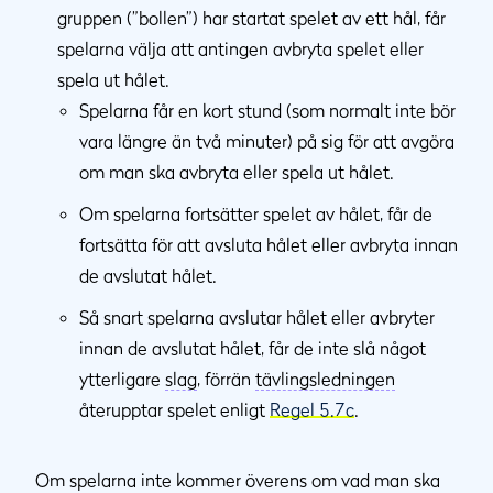
gruppen (”bollen”) har startat spelet av ett hål, får
spelarna välja att antingen avbryta spelet eller
spela ut hålet.
Spelarna får en kort stund (som normalt inte bör
vara längre än två minuter) på sig för att avgöra
om man ska avbryta eller spela ut hålet.
Om spelarna fortsätter spelet av hålet, får de
fortsätta för att avsluta hålet eller avbryta innan
de avslutat hålet.
Så snart spelarna avslutar hålet eller avbryter
innan de avslutat hålet, får de inte slå något
ytterligare
slag
, förrän
tävlingsledningen
återupptar spelet enligt
Regel 5.7c
.
Om spelarna inte kommer överens om vad man ska