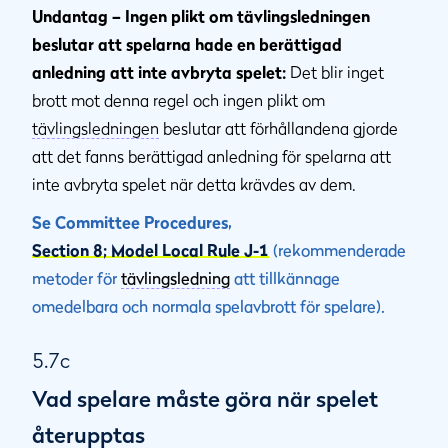
Undantag – Ingen plikt om tävlingsledningen
beslutar att spelarna hade en berättigad
anledning att inte avbryta spelet:
Det blir inget
brott mot denna regel och ingen plikt om
tävlingsledningen
beslutar att förhållandena gjorde
att det fanns berättigad anledning för spelarna att
inte avbryta spelet när detta krävdes av dem.
Se Committee Procedures,
Section 8; Model Local Rule J-1
(rekommenderade
metoder för
tävlingsledning
att tillkännage
omedelbara och normala spelavbrott för spelare).
5.7c
Vad spelare måste göra när spelet
återupptas