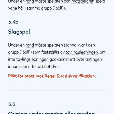
Under en
rond
måste spelaren och
motspelaren
spela
varje hål i samma grupp (”boll”).
5.4b
Slagspel
Under en
rond
måste spelaren stanna kvar i den
grupp (”boll”) som fastställts av
tävlingsledningen
, om
inte
tävlingsledningen
godkänner ett byte antingen
innan eller efter att det sker.
Plikt för brott mot Regel 5.4: diskvalifikation.
5.5
Övning under ronden eller medan