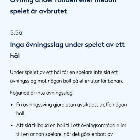
spelet är avbrutet
5.5a
Inga övningsslag under spelet av ett
hål
Under spelet av ett hål får en spelare inte slå ett
övnings
slag
mot någon boll på eller utanför
banan
.
Följande är inte övnings
slag
:
En övningssving gjord utan avsikt att träffa någon
boll.
Att slå tillbaka en boll till ett övningsområde eller
till en annan spelare, när det görs enbart av