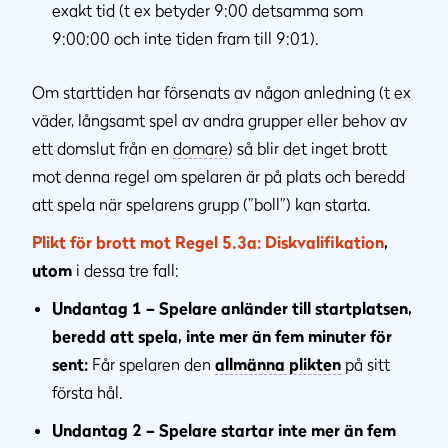
exakt tid (t ex betyder 9:00 detsamma som
9:00:00 och inte tiden fram till 9:01).
Om starttiden har försenats av någon anledning (t ex
väder, långsamt spel av andra grupper eller behov av
ett domslut från en
domare
) så blir det inget brott
mot denna regel om spelaren är på plats och beredd
att spela när spelarens grupp (”boll”) kan starta.
Plikt för brott mot Regel 5.3a: Diskvalifikation
,
utom
i dessa tre fall:
Undantag 1 – Spelare anländer till startplatsen,
beredd att spela, inte mer än fem minuter för
sent:
Får spelaren den
allmänna plikten
på sitt
första hål.
Undantag 2 – Spelare startar inte mer än fem