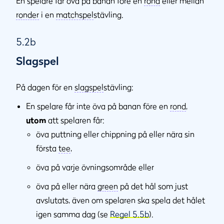
En spelare får öva på banan före en
rond
eller mellan
ronder
i en
matchspel
stävling.
5.2b
Slagspel
På dagen för en
slagspel
stävling:
En spelare får inte öva på banan före en
rond
,
utom
att spelaren får:
öva puttning eller chippning på eller nära sin
första
tee
,
öva på varje övningsområde eller
öva på eller nära
green
på det hål som just
avslutats, även om spelaren ska spela det hålet
igen samma dag (se
Regel 5.5b
).