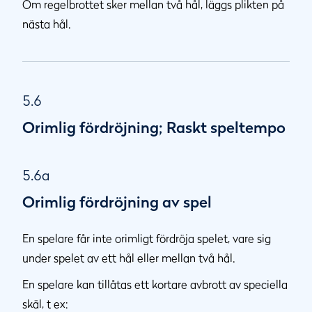
Om regelbrottet sker mellan två hål, läggs plikten på
nästa hål.
5.6
Orimlig fördröjning; Raskt speltempo
5.6a
Orimlig fördröjning av spel
En spelare får inte orimligt fördröja spelet, vare sig
under spelet av ett hål eller mellan två hål.
En spelare kan tillåtas ett kortare avbrott av speciella
skäl, t ex: