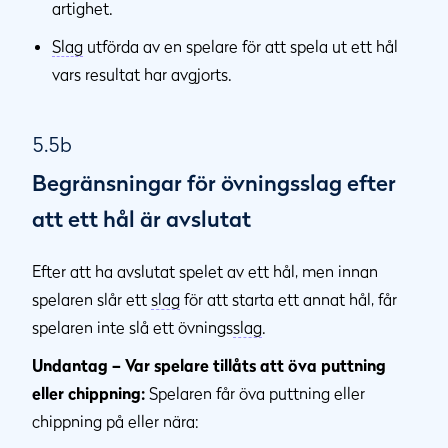
artighet.
Slag
utförda av en spelare för att spela ut ett hål
vars resultat har avgjorts.
5.5b
Begränsningar för övningsslag efter
att ett hål är avslutat
Efter att ha avslutat spelet av ett hål, men innan
spelaren slår ett
slag
för att starta ett annat hål, får
spelaren inte slå ett övnings
slag
.
Undantag – Var spelare tillåts att öva puttning
eller chippning:
Spelaren får öva puttning eller
chippning på eller nära: