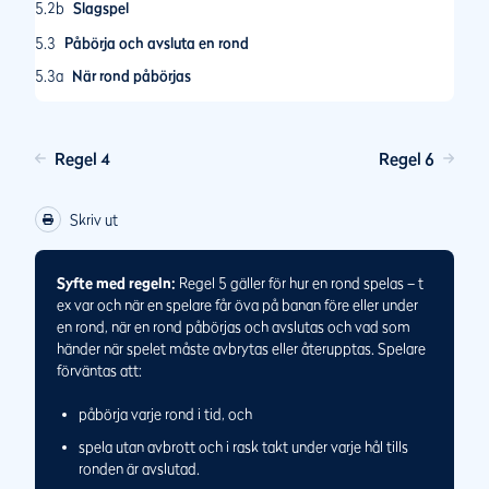
5.2b
Slagspel
5.3
Påbörja och avsluta en rond
5.3a
När rond påbörjas
5.3b
När en rond avslutas
5.4
Spela i grupper ”bollar”
Regel 4
Regel 6
5.4a
Matchspel
5.4b
Slagspel
Skriv ut
5.5
Övning under ronden eller medan spelet är avbrutet
5.5a
Inga övningsslag under spelet av ett hål
Syfte med regeln:
Regel 5 gäller för hur en rond spelas – t
ex var och när en spelare får öva på banan före eller under
5.5b
Begränsningar för övningsslag efter att ett hål är avslutat
en rond, när en rond påbörjas och avslutas och vad som
5.5c
Övning medan spelet är avbrutet eller stoppat på annat
händer när spelet måste avbrytas eller återupptas. Spelare
sätt
förväntas att:
5.6
Orimlig fördröjning; Raskt speltempo
påbörja varje rond i tid, och
5.6a
Orimlig fördröjning av spel
spela utan avbrott och i rask takt under varje hål tills
5.6b
Raskt speltempo
ronden är avslutad.