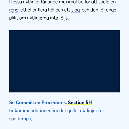
Dessa riktlinjer får ange maximal tid för att spela en
rond
, ett eller flera hål och ett
slag
, och den får ange
plikt om riktlinjerna inte följs.
Se Committee Procedures,
Section 5H
(rekommendationer när det gäller riktlinjer för
speltempo).