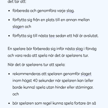
det tar att:
förbereda och genomföra varje
slag
,
förflytta sig från en plats till en annan mellan
slagen
och
förflytta sig till nästa
tee
sedan ett hål är avslutat.
En spelare bör förbereda sig inför nästa
slag
i förväg
och vara redo att spela när det är spelarens tur.
När det är spelarens tur att spela:
rekommenderas att spelaren genomför
slaget
inom högst 40 sekunder när spelaren kan (eller
borde kunna) spela utan hinder eller störningar,
och
bör spelaren som regel kunna spela fortare än så