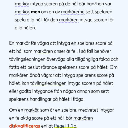
markör
intyga scoren på de hål där han/hon var
markör
,
men
om en av
markörerna
sett spelaren
spela alla hål, får den
markören
intyga scoren för
alla hålen.
En
markör
får vägra att intyga en spelares score på
ett hål som
markören
anser är fel. I så fall behöver
tävlingsledningen
överväga alla tillgängliga fakta och
fatta ett beslut rörande spelarens score på hålet. Om
markören
ändå vägrar att intyga spelarens score på
hålet, kan
tävlingsledningen
intyga scoren på hålet
eller godta intygande från någon annan som sett
spelarens handlingar på hålet i fråga.
Om en
markör
, som är en spelare, medvetet intygar
en felaktig score på ett hål, bör
markören
diskvalificeras
enligt
Regel 1.2a
.