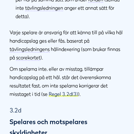
inte
tävlingsledningen
anger ett annat sätt för
detta).
Varje spelare är ansvarig för att känna till på vilka hål
handicapslag ges eller fås, baserat på
tävlingsledningens
hålindexering (som brukar finnas
på
scorekortet
).
Om spelarna inte, eller av misstag, tillämpar
handicapslag på ett hål, står det överenskomna
resultatet fast, om inte spelarna korrigerar det
misstaget i tid (se
Regel 3.2d(3)
).
3.2d
Spelares och motspelares
skyldigheter