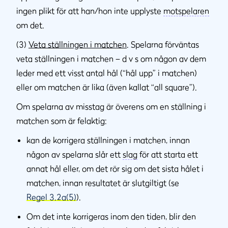
ingen plikt för att han/hon inte upplyste
motspelaren
om det.
(3)
Veta ställningen i matchen
. Spelarna förväntas
veta ställningen i matchen – d v s om någon av dem
leder med ett visst antal hål (“hål upp” i matchen)
eller om matchen är lika (även kallat “all square”).
Om spelarna av misstag är överens om en ställning i
matchen som är felaktig:
kan de korrigera ställningen i matchen, innan
någon av spelarna slår ett
slag
för att starta ett
annat hål eller, om det rör sig om det sista hålet i
matchen, innan resultatet är slutgiltigt (se
Regel 3.2a(5)
).
Om det inte korrigeras inom den tiden, blir den