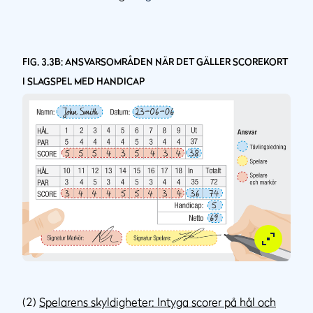
FIG. 3.3B: ANSVARSOMRÅDEN NÄR DET GÄLLER SCOREKORT
I SLAGSPEL MED HANDICAP
(2)
Spelarens skyldigheter: Intyga scorer på hål och