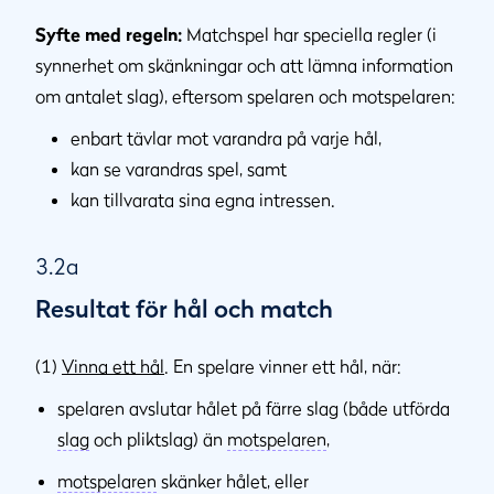
Syfte med regeln:
Matchspel har speciella regler (i
synnerhet om skänkningar och att lämna information
om antalet slag), eftersom spelaren och motspelaren:
enbart tävlar mot varandra på varje hål,
kan se varandras spel, samt
kan tillvarata sina egna intressen.
3.2a
Resultat för hål och match
(1)
Vinna ett hål
. En spelare vinner ett hål, när:
spelaren avslutar hålet på färre slag (både utförda
slag
och pliktslag) än
motspelaren
,
motspelaren
skänker hålet, eller