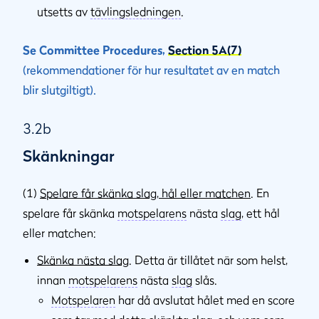
utsetts av
tävlingsledningen
.
Se Committee Procedures,
Section 5A(7)
(rekommendationer för hur resultatet av en match
blir slutgiltigt).
3.2b
Skänkningar
(1)
Spelare får skänka slag, hål eller matchen
. En
spelare får skänka
motspelarens
nästa
slag
, ett hål
eller matchen:
Skänka nästa slag
. Detta är tillåtet när som helst,
innan
motspelarens
nästa
slag
slås.
Motspelaren
har då avslutat hålet med en score