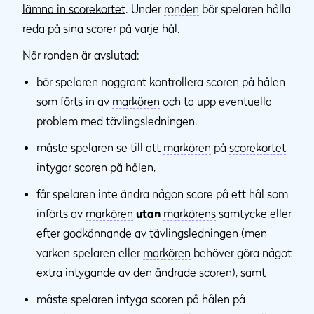
lämna in scorekortet
. Under
ronden
bör spelaren hålla
reda på sina scorer på varje hål.
När
ronden
är avslutad:
bör spelaren noggrant kontrollera scoren på hålen
som förts in av
markören
och ta upp eventuella
problem med
tävlingsledningen
,
måste spelaren se till att
markören
på
scorekortet
intygar scoren på hålen,
får spelaren inte ändra någon score på ett hål som
införts av
markören
utan
markörens
samtycke eller
efter godkännande av
tävlingsledningen
(men
varken spelaren eller
markören
behöver göra något
extra intygande av den ändrade scoren), samt
måste spelaren intyga scoren på hålen på