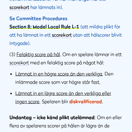
scorekort
har lämnats in).
Se Committee Procedures
Section 8; Model Local Rule L-1
(att mildra plikt för
att ha lämnat in ett
scorekort
utan att hålscorer blivit
intygade).
(3)
Felaktig score på hål
. Om en spelare lämnar in ett
scorekort
med en felaktig score på något hål:
Lämnat in en högre score än den verkliga
. Den
inlämnade score som var högre står fast.
Lämnat in en lägre score än den verkliga eller
ingen score
. Spelaren blir
diskvalificerad
.
Undantag – icke känd plikt utelämnad
: Om en eller
flera av spelarens scorer på hålen är lägre än de