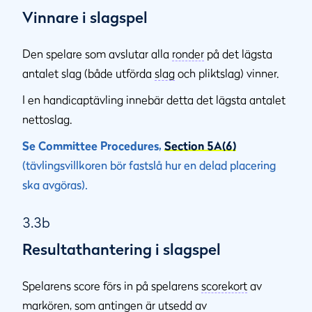
Vinnare i slagspel
Den spelare som avslutar alla
ronder
på det lägsta
antalet slag (både utförda
slag
och pliktslag) vinner.
I en handicaptävling innebär detta det lägsta antalet
nettoslag.
Se Committee Procedures,
Section 5A(6)
(tävlingsvillkoren bör fastslå hur en delad placering
ska avgöras).
3.3b
Resultathantering i slagspel
Spelarens score förs in på spelarens
scorekort
av
markören
, som antingen är utsedd av