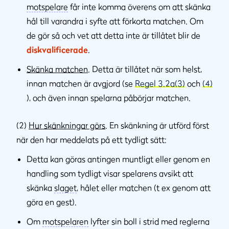
motspelare
får inte komma överens om att skänka
hål till varandra i syfte att förkorta matchen. Om
de gör så och vet att detta inte är tillåtet blir de
diskvalificerade
.
Skänka matchen
. Detta är tillåtet när som helst,
innan matchen är avgjord (se
Regel 3.2a(3)
och
(4)
), och även innan spelarna påbörjar matchen.
(2)
Hur skänkningar görs
. En skänkning är utförd först
när den har meddelats på ett tydligt sätt:
Detta kan göras antingen muntligt eller genom en
handling som tydligt visar spelarens avsikt att
skänka
slaget
, hålet eller matchen (t ex genom att
göra en gest).
Om
motspelaren
lyfter sin boll i strid med reglerna