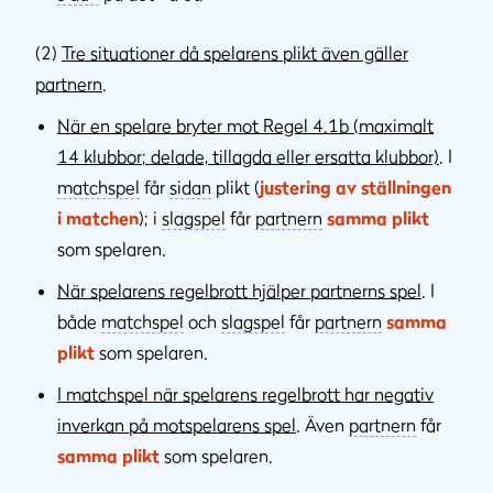
(2)
Tre situationer då spelarens plikt även gäller
partnern
.
När en spelare bryter mot Regel 4.1b (maximalt
14 klubbor; delade, tillagda eller ersatta klubbor)
. I
matchspel
får
sidan
plikt (
justering av ställningen
i matchen
); i
slagspel
får
partnern
samma plikt
som spelaren.
När spelarens regelbrott hjälper partnerns spel
. I
både
matchspel
och
slagspel
får
partnern
samma
plikt
som spelaren.
I matchspel när spelarens regelbrott har negativ
inverkan på motspelarens spel
. Även
partnern
får
samma plikt
som spelaren.