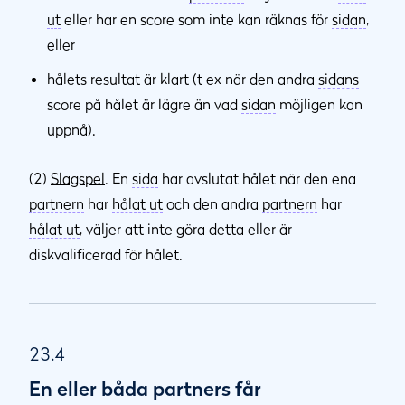
ut
eller har en score som inte kan räknas för
sidan
,
eller
hålets resultat är klart (t ex när den andra
sidans
score på hålet är lägre än vad
sidan
möjligen kan
uppnå).
(2)
Slagspel
. En
sida
har avslutat hålet när den ena
partnern
har
hålat ut
och den andra
partnern
har
hålat ut
, väljer att inte göra detta eller är
diskvalificerad för hålet.
23.4
En eller båda partners får