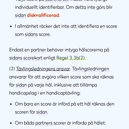
individuellt
identifierbar. Om detta inte görs blir
sidan
diskvalificerad
.
I allmänhet räcker det inte att identifiera en score
som
sidans
score.
Endast en
partner
behöver intyga hålscorerna på
sidans
scorekort
enligt
Regel 3.3b(2)
.
(2)
Tävlingsledningens ansvar
.
Tävlingsledningen
ansvarar för att avgöra vilken score som ska räknas
för
sidan
på varje hål, inklusive att tillämpa
handicapslag i en handicaptävling:
Om bara en score är införd på ett hål räknas den
scoren för
sidan
.
Om båda
partners
scorer är införda på hålet: