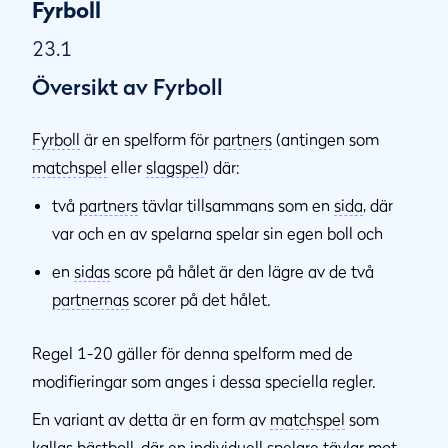
23.9
När plikt gäller bara för en partner eller gäller för båda
Fyrboll
partners
23.1
23.9a
Annan plikt än diskvalifikation
Översikt av Fyrboll
23.9b
Diskvalifikationer
Fyrboll
är en spelform för
partners
(antingen som
matchspel
eller
slagspel
) där:
två
partners
tävlar tillsammans som en
sida
, där
var och en av spelarna spelar sin egen boll och
en
sidas
score på hålet är den lägre av de två
partnernas
scorer på det hålet.
Regel 1-20 gäller för denna spelform med de
modifieringar som anges i dessa speciella regler.
En variant av detta är en form av
matchspel
som
kallas bästboll, där en individuell spelare tävlar mot