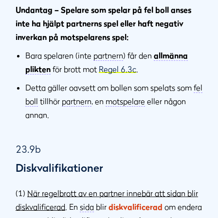
Undantag – Spelare som spelar på fel boll anses
inte ha hjälpt partnerns spel eller haft negativ
inverkan på motspelarens spel:
Bara spelaren (inte
partnern
) får den
allmänna
plikten
för brott mot
Regel 6.3c
.
Detta gäller oavsett om bollen som spelats som
fel
boll
tillhör
partnern
, en
motspelare
eller någon
annan.
23.9b
Diskvalifikationer
(1)
När regelbrott av en partner innebär att sidan blir
diskvalificerad
. En
sida
blir
diskvalificerad
om endera