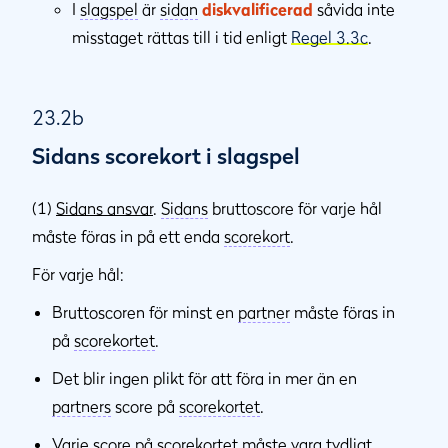
I
slagspel
är
sidan
diskvalificerad
såvida inte
misstaget rättas till i tid enligt
Regel 3.3c
.
23.2b
Sidans scorekort i slagspel
(1)
Sidans ansvar
.
Sidans
bruttoscore för varje hål
måste föras in på ett enda
scorekort
.
För varje hål:
Bruttoscoren för minst en
partner
måste föras in
på
scorekortet
.
Det blir ingen plikt för att föra in mer än en
partners
score på
scorekortet
.
Varje score på
scorekortet
måste vara tydligt