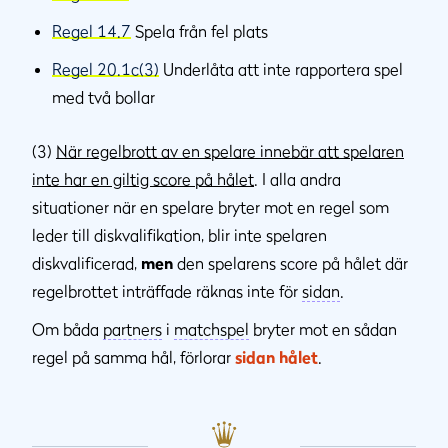
Regel 14.7
Spela från fel plats
Regel 20.1c(3)
Underlåta att inte rapportera spel
med två bollar
(3)
När regelbrott av en spelare innebär att spelaren
inte har en giltig score på hålet
. I alla andra
situationer när en spelare bryter mot en regel som
leder till diskvalifikation, blir inte spelaren
diskvalificerad,
men
den spelarens score på hålet där
regelbrottet inträffade räknas inte för
sidan
.
Om båda
partners
i
matchspel
bryter mot en sådan
regel på samma hål, förlorar
sidan hålet
.