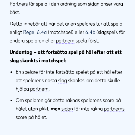
Partners
får spela i den ordning som
sidan
anser vara
bäst.
Detta innebär att när det är en spelares tur att spela
enligt
Regel 6.4a
(
matchspel
) eller
6.4b
(
slagspel
), får
endera spelaren eller
partnern
spela först.
Undantag – att fortsätta spel på hål efter att ett
slag skänkts i matchspel:
En spelare får inte fortsätta spelet på ett hål efter
att spelarens nästa
slag
skänkts, om detta skulle
hjälpa
partnern
.
Om spelaren gör detta räknas spelarens score på
hålet utan plikt,
men
sidan
får inte räkna
partnerns
score på hålet.