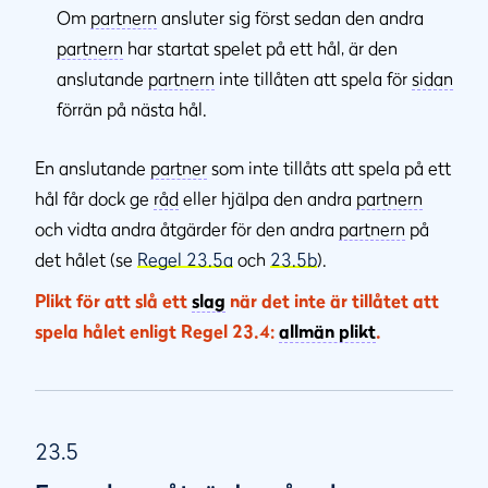
Om
partnern
ansluter sig först sedan den andra
partnern
har startat spelet på ett hål, är den
anslutande
partnern
inte tillåten att spela för
sidan
förrän på nästa hål.
En anslutande
partner
som inte tillåts att spela på ett
hål får dock ge
råd
eller hjälpa den andra
partnern
och vidta andra åtgärder för den andra
partnern
på
det hålet (se
Regel 23.5a
och
23.5b
).
Plikt för att slå ett
slag
när det inte är tillåtet att
spela hålet enligt Regel 23.4:
allmän plikt
.
23.5