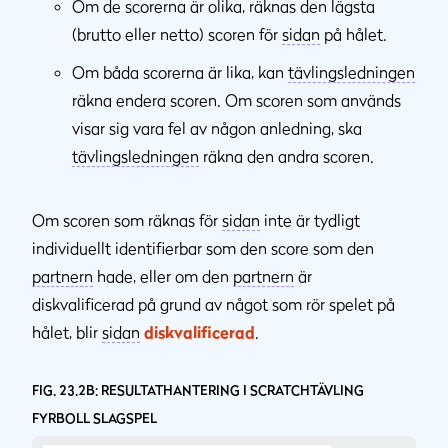
Om de scorerna är olika, räknas den lägsta
(brutto eller netto) scoren för
sidan
på hålet.
Om båda scorerna är lika, kan
tävlingsledningen
räkna endera scoren. Om scoren som används
visar sig vara fel av någon anledning, ska
tävlingsledningen
räkna den andra scoren.
Om scoren som räknas för
sidan
inte är tydligt
individuellt identifierbar som den score som den
partnern
hade, eller om den
partnern
är
diskvalificerad på grund av något som rör spelet på
hålet, blir
sidan
diskvalificerad
.
FIG. 23.2B: RESULTATHANTERING I SCRATCHTÄVLING
FYRBOLL SLAGSPEL