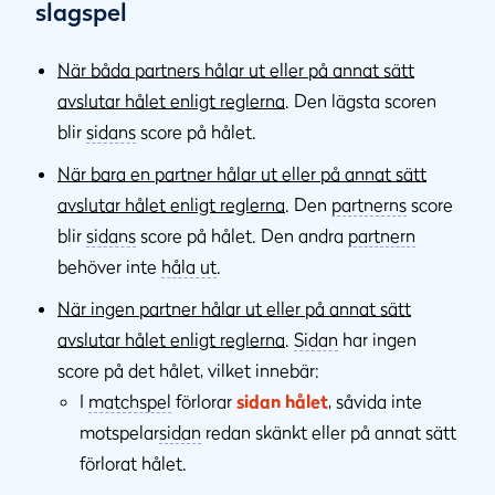
slagspel
När båda partners hålar ut eller på annat sätt
avslutar hålet enligt reglerna
. Den lägsta scoren
blir
sidans
score på hålet.
När bara en partner hålar ut eller på annat sätt
avslutar hålet enligt reglerna
. Den
partnerns
score
blir
sidans
score på hålet. Den andra
partnern
behöver inte
håla ut
.
När ingen partner hålar ut eller på annat sätt
avslutar hålet enligt reglerna
.
Sidan
har ingen
score på det hålet, vilket innebär:
I
matchspel
förlorar
sidan hålet
, såvida inte
motspelar
sidan
redan skänkt eller på annat sätt
förlorat hålet.