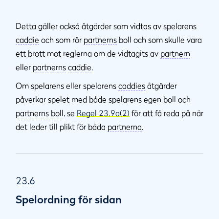
Detta gäller också åtgärder som vidtas av spelarens
caddie
och som rör
partnerns
boll och som skulle vara
ett brott mot reglerna om de vidtagits av
partnern
eller
partnerns
caddie
.
Om spelarens eller spelarens
caddies
åtgärder
påverkar spelet med både spelarens egen boll och
partnerns boll
, se
Regel 23.9a(2)
för att få reda på när
det leder till plikt för båda
partnerna
.
23.6
Spelordning för sidan