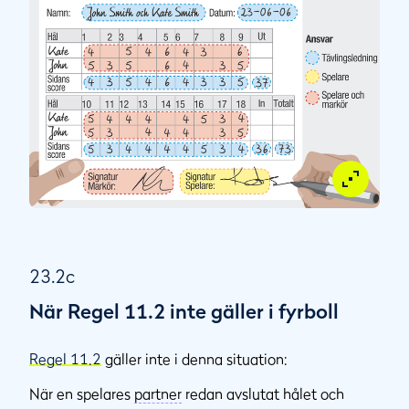
23.2c
När Regel 11.2 inte gäller i fyrboll
Regel 11.2
gäller inte i denna situation:
När en spelares
partner
redan avslutat hålet och