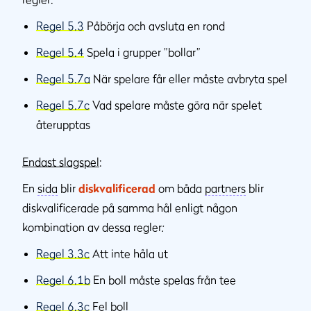
Regel 5.3
Påbörja och avsluta en rond
Regel 5.4
Spela i grupper ”bollar”
Regel 5.7a
När spelare får eller måste avbryta spel
Regel 5.7c
Vad spelare måste göra när spelet
återupptas
Endast slagspel
:
En
sida
blir
diskvalificerad
om båda
partners
blir
diskvalificerade på samma hål enligt någon
kombination av dessa regler
:
Regel 3.3c
Att inte håla ut
Regel 6.1b
En boll måste spelas från tee
Regel 6.3c
Fel boll