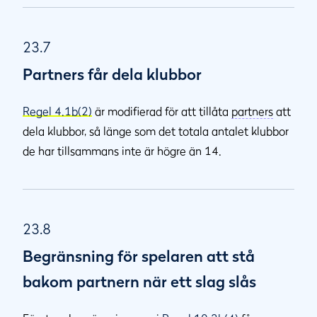
23.7
Partners får dela klubbor
Regel 4.1b(2)
är modifierad för att tillåta
partners
att
dela klubbor, så länge som det totala antalet klubbor
de har tillsammans inte är högre än 14.
23.8
Begränsning för spelaren att stå
bakom partnern när ett slag slås