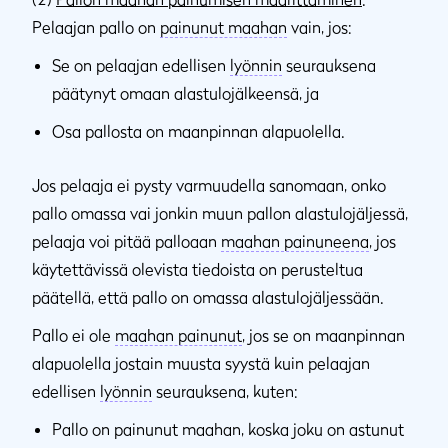
Pelaajan pallo on
painunut maahan
vain, jos:
Se on pelaajan edellisen
lyönnin
seurauksena
päätynyt omaan alastulojälkeensä, ja
Osa pallosta on maanpinnan alapuolella.
Jos pelaaja ei pysty varmuudella sanomaan, onko
pallo omassa vai jonkin muun pallon alastulojäljessä,
pelaaja voi pitää palloaan
maahan painuneena
, jos
käytettävissä olevista tiedoista on perusteltua
päätellä, että pallo on omassa alastulojäljessään.
Pallo ei ole
maahan painunut
, jos se on maanpinnan
alapuolella jostain muusta syystä kuin pelaajan
edellisen
lyönnin
seurauksena, kuten:
Pallo on painunut maahan, koska joku on astunut