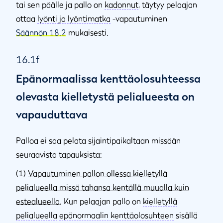
tai sen päälle ja pallo on
kadonnut
, täytyy pelaajan
ottaa
lyönti ja lyöntimatka
-vapautuminen
Säännön 18.2
mukaisesti.
16.1f
Epänormaalissa kenttäolosuhteessa
olevasta kielletystä pelialueesta on
vapauduttava
Palloa ei saa pelata sijaintipaikaltaan missään
seuraavista tapauksista:
(1)
Vapautuminen pallon ollessa kielletyllä
pelialueella missä tahansa kentällä muualla kuin
estealueella
. Kun pelaajan pallo on
kielletyllä
pelialueella
epänormaalin kenttäolosuhteen
sisällä