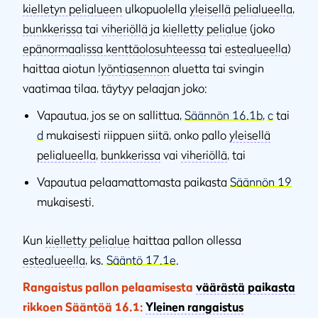
kielletyn pelialueen
ulkopuolella
yleisellä pelialueella
,
bunkkerissa
tai
viheriöllä
ja
kielletty pelialue
(joko
epänormaalissa kenttäolosuhteessa
tai
estealueella
)
haittaa aiotun
lyöntiasennon
aluetta tai svingin
vaatimaa tilaa, täytyy pelaajan joko:
Vapautua, jos se on sallittua,
Säännön 16.1b
,
c
tai
d
mukaisesti riippuen siitä, onko pallo
yleisellä
pelialueella
,
bunkkerissa
vai
viheriöllä
, tai
Vapautua pelaamattomasta paikasta
Säännön 19
mukaisesti.
Kun
kielletty pelialue
haittaa pallon ollessa
estealueella
, ks.
Sääntö 17.1e
.
Rangaistus pallon pelaamisesta
väärästä paikasta
rikkoen Sääntöä 16.1:
Yleinen rangaistus