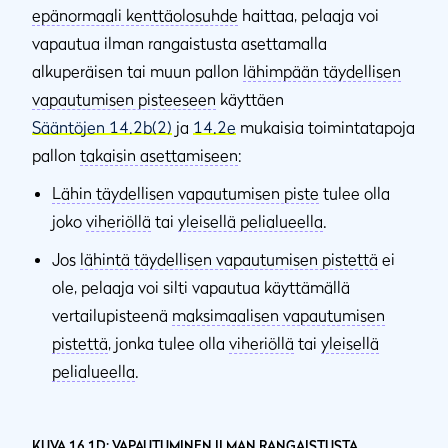
epänormaali kenttäolosuhde
haittaa, pelaaja voi
vapautua ilman rangaistusta asettamalla
alkuperäisen tai muun pallon
lähimpään täydellisen
vapautumisen pisteeseen
käyttäen
Sääntöjen 14.2b(2)
ja
14.2e
mukaisia toimintatapoja
pallon
takaisin asettamiseen
:
Lähin täydellisen vapautumisen piste
tulee olla
joko
viheriöllä
tai
yleisellä pelialueella
.
Jos
lähintä täydellisen vapautumisen pistettä
ei
ole, pelaaja voi silti vapautua käyttämällä
vertailupisteenä
maksimaalisen vapautumisen
pistettä
, jonka tulee olla
viheriöllä
tai
yleisellä
pelialueella
.
KUVA 16.1D: VAPAUTUMINEN ILMAN RANGAISTUSTA