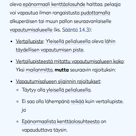
oleva
epänormaali kenttäolosuhde
haittaa, pelaaja
voi vapautua ilman rangaistusta
pudottamalla
alkuperäisen tai muun pallon seuraavanlaiselle
vapautumisalueelle
(ks.
Sääntö 14.3
):
Vertailupiste
:
Yleisellä pelialueella
oleva
lähin
täydellisen vapautumisen piste
.
Vertailupisteestä mitattu vapautumisalueen koko
:
Yksi
mailanmitta
,
mutta
seuraavin rajoituksin:
Vapautumisalueen sijainnin rajoitukset
:
Täytyy olla
yleisellä pelialueella
,
Ei saa olla lähempänä
reikää
kuin vertailupiste,
ja
Epänormaalista kenttäolosuhteesta
on
vapauduttava täysin.