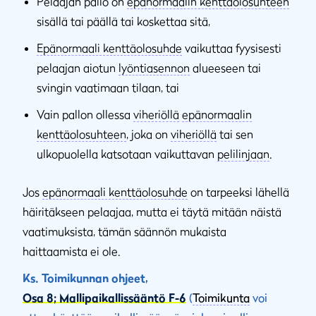
Pelaajan pallo on
epänormaalin kenttäolosuhteen
sisällä tai päällä tai koskettaa sitä,
Epänormaali kenttäolosuhde
vaikuttaa fyysisesti
pelaajan aiotun
lyöntiasennon
alueeseen tai
svingin vaatimaan tilaan, tai
Vain pallon ollessa
viheriöllä
epänormaalin
kenttäolosuhteen
, joka on
viheriöllä
tai sen
ulkopuolella katsotaan vaikuttavan
pelilinjaan
.
Jos
epänormaali kenttäolosuhde
on tarpeeksi lähellä
häiritäkseen pelaajaa, mutta ei täytä mitään näistä
vaatimuksista, tämän säännön mukaista
haittaamista ei ole.
Ks. Toimikunnan ohjeet,
Osa 8; Mallipaikallissääntö F-6
(
Toimikunta
voi