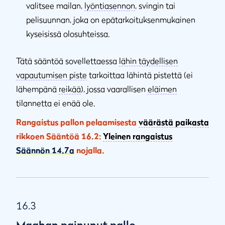
valitsee mailan,
lyöntiasennon
, svingin tai
pelisuunnan, joka on epätarkoituksenmukainen
kyseisissä olosuhteissa.
Tätä sääntöä sovellettaessa
lähin täydellisen
vapautumisen piste
tarkoittaa lähintä pistettä (ei
lähempänä
reikää
), jossa vaarallisen
eläimen
tilannetta ei enää ole.
Rangaistus pallon pelaamisesta
väärästä paikasta
rikkoen Sääntöä 16.2:
Yleinen rangaistus
Säännön 14.7a
nojalla.
16.3
Maahan painunut pallo