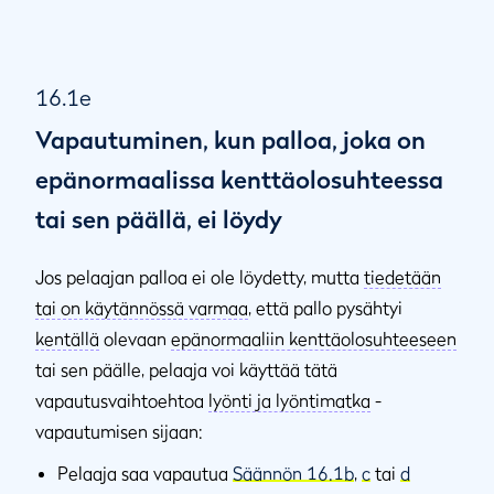
16.1e
Vapautuminen, kun palloa, joka on
epänormaalissa kenttäolosuhteessa
tai sen päällä, ei löydy
Jos pelaajan palloa ei ole löydetty, mutta
tiedetään
tai on käytännössä varmaa
, että pallo pysähtyi
kentällä
olevaan
epänormaaliin kenttäolosuhteeseen
tai sen päälle, pelaaja voi käyttää tätä
vapautusvaihtoehtoa
lyönti ja lyöntimatka
-
vapautumisen sijaan:
Pelaaja saa vapautua
Säännön 16.1b
,
c
tai
d