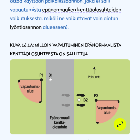
ottaa käyttöön paikallissäännön, joka ei salli
vapautumista
epänormaalien kenttäolosuhteiden
vaikutuksesta, mikäli ne vaikuttavat vain aiotun
lyöntiasennon
alueeseen).
KUVA 16.1A: MILLOIN VAPAUTUMINEN EPÄNORMAALISTA
KENTTÄOLOSUHTEESTA ON SALLITTUA