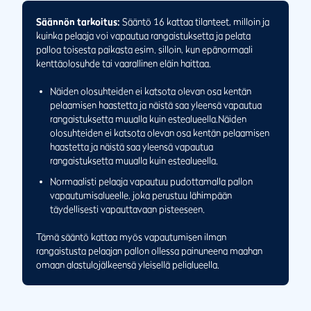
16.2b
Vapautuminen vaarallisen eläimen tilanteesta
Säännön tarkoitus:
Sääntö 16 kattaa tilanteet, milloin ja
16.3
kuinka pelaaja voi vapautua rangaistuksetta ja pelata
Maahan painunut pallo
palloa toisesta paikasta esim. silloin, kun epänormaali
16.3a
Milloin saa vapautua
kenttäolosuhde tai vaarallinen eläin haittaa.
16.3b
Vapautuminen maahan painuneelle pallolle
Näiden olosuhteiden ei katsota olevan osa kentän
16.4
Pallon nostaminen selvitettäessä onko pallo
pelaamisen haastetta ja näistä saa yleensä vapautua
olosuhteessa, josta vapautuminen sallitaan
rangaistuksetta muualla kuin estealueella.Näiden
olosuhteiden ei katsota olevan osa kentän pelaamisen
haastetta ja näistä saa yleensä vapautua
rangaistuksetta muualla kuin estealueella.
Normaalisti pelaaja vapautuu pudottamalla pallon
vapautumisalueelle, joka perustuu lähimpään
täydellisesti vapauttavaan pisteeseen.
Tämä sääntö kattaa myös vapautumisen ilman
rangaistusta pelaajan pallon ollessa painuneena maahan
omaan alastulojälkeensä yleisellä pelialueella.