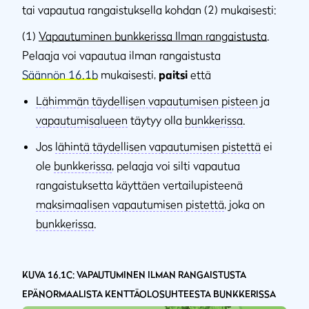
tai vapautua rangaistuksella kohdan (2) mukaisesti:
(1)
Vapautuminen bunkkerissa Ilman rangaistusta
.
Pelaaja voi vapautua ilman rangaistusta
Säännön 16.1b
mukaisesti,
paitsi
että
Lähimmän täydellisen vapautumisen pisteen
ja
vapautumisalueen
täytyy olla
bunkkerissa
.
Jos
lähintä täydellisen vapautumisen pistettä
ei
ole
bunkkerissa
, pelaaja voi silti vapautua
rangaistuksetta käyttäen vertailupisteenä
maksimaalisen vapautumisen pistettä
, joka on
bunkkerissa
.
KUVA 16.1C: VAPAUTUMINEN ILMAN RANGAISTUSTA
EPÄNORMAALISTA KENTTÄOLOSUHTEESTA BUNKKERISSA