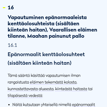
16
Vapautuminen epänormaaleista
kenttäolosuhteista (sisältäen
kiinteän haitan), Vaarallisen eläimen
tilanne, Maahan painunut pallo
16.1
Epänormaalit kenttäolosuhteet
(sisältäen kiinteän haitan)
Tämä sääntö käsittää vapautumisen ilman
rangaistusta
eläimen tekemästä kolosta
,
kunnostettavasta alueesta
,
kiinteästä haitasta
tai
tilapäisestä vedestä
:
Näitä kutsutaan yhteisellä nimellä
epänormaalit