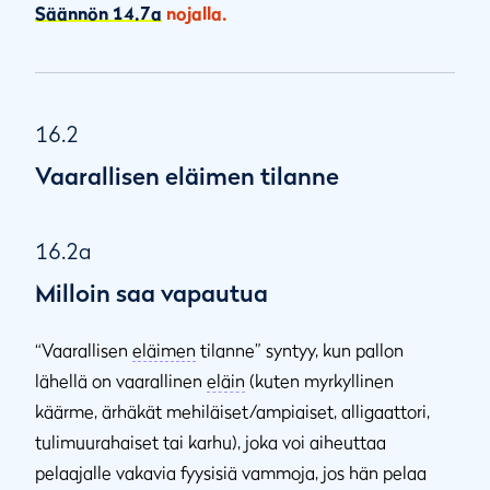
Säännön 14.7a
nojalla.
16.2
Vaarallisen eläimen tilanne
16.2a
Milloin saa vapautua
“Vaarallisen
eläimen
tilanne” syntyy, kun pallon
lähellä on vaarallinen
eläin
(kuten myrkyllinen
käärme, ärhäkät mehiläiset/ampiaiset, alligaattori,
tulimuurahaiset tai karhu), joka voi aiheuttaa
pelaajalle vakavia fyysisiä vammoja, jos hän pelaa