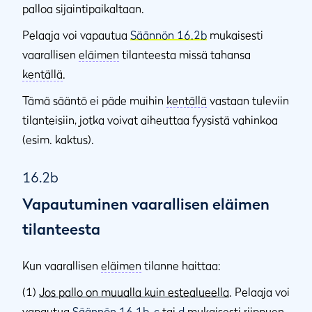
palloa sijaintipaikaltaan.
Pelaaja voi vapautua
Säännön 16.2b
mukaisesti
vaarallisen
eläimen
tilanteesta missä tahansa
kentällä
.
Tämä sääntö ei päde muihin
kentällä
vastaan tuleviin
tilanteisiin, jotka voivat aiheuttaa fyysistä vahinkoa
(esim. kaktus).
16.2b
Vapautuminen vaarallisen eläimen
tilanteesta
Kun vaarallisen
eläimen
tilanne haittaa:
(1)
Jos pallo on muualla kuin estealueella
. Pelaaja voi
vapautua
Säännön 16.1b
,
c
tai
d
mukaisesti riippuen