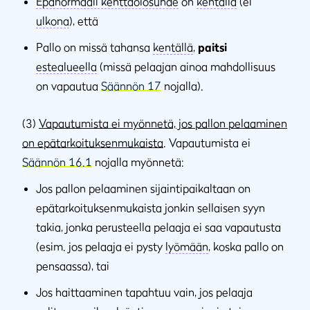
Epänormaali kenttäolosuhde
on
kentällä
(ei
ulkona
), että
Pallo on missä tahansa
kentällä
,
paitsi
estealueella
(missä pelaajan ainoa mahdollisuus
on vapautua
Säännön 17
nojalla).
(3)
Vapautumista ei myönnetä, jos pallon pelaaminen
on epätarkoituksenmukaista
. Vapautumista ei
Säännön 16.1
nojalla myönnetä:
Jos pallon pelaaminen sijaintipaikaltaan on
epätarkoituksenmukaista jonkin sellaisen syyn
takia, jonka perusteella pelaaja ei saa vapautusta
(esim. jos pelaaja ei pysty
lyömään
, koska pallo on
pensaassa), tai
Jos haittaaminen tapahtuu vain, jos pelaaja