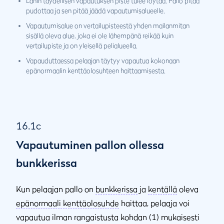
Lähin täydellisen vapautuksen piste tulee löytää. Pallo pitää
pudottaa ja sen pitää jäädä vapautumisalueelle.
Vapautumisalue on vertailupisteestä yhden mailanmitan
sisällä oleva alue, joka ei ole lähempänä reikää kuin
vertailupiste ja on yleisellä pelialueella.
Vapauduttaessa pelaajan täytyy vapautua kokonaan
epänormaalin kenttäolosuhteen haittaamisesta.
16.1c
Vapautuminen pallon ollessa
bunkkerissa
Kun pelaajan pallo on
bunkkerissa
ja
kentällä
oleva
epänormaali kenttäolosuhde
haittaa, pelaaja voi
vapautua ilman rangaistusta kohdan (1) mukaisesti