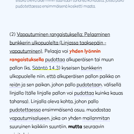
sisällä oleva alue mihin suuntaan tahansa kohdasta, jossa pallo
pudotettaessa ensimmäisenä kosketti maata.
(2)
Vapautuminen rangaistuksella: Pelaaminen
bunkkerin ulkopuolelta (Linjassa taaksepäin -
vapautuminen)
. Pelaaja voi
yhden lyönnin
rangaistuksella
pudottaa
alkuperäisen tai muun
pallon (ks.
Sääntö 14.3
) kyseisen
bunkkerin
ulkopuolelle niin, että alkuperäisen pallon paikka on
reiän
ja sen paikan, johon pallo
pudotetaan
, välisellä
linjalla (tälle linjalle pallon voi
pudottaa
kuinka kauas
tahansa). Linjalla oleva kohta, johon pallo
pudotettaessa
ensimmäisenä osuu, muodostaa
vapautumisalueen
, joka on yhden
mailanmitan
suuruinen kaikkiin suuntiin,
mutta
seuraavin