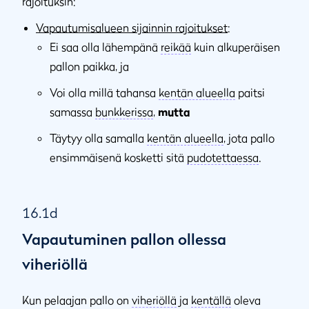
rajoituksin:
Vapautumisalueen sijainnin rajoitukset
:
Ei saa olla lähempänä
reikää
kuin alkuperäisen
pallon paikka, ja
Voi olla millä tahansa
kentän alueella
paitsi
samassa
bunkkerissa
,
mutta
Täytyy olla samalla
kentän alueella
, jota pallo
ensimmäisenä kosketti sitä
pudotettaessa
.
16.1d
Vapautuminen pallon ollessa
viheriöllä
Kun pelaajan pallo on
viheriöllä
ja
kentällä
oleva