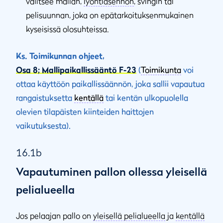
valitsee mailan,
lyöntiasennon
, svingin tai
pelisuunnan, joka on epätarkoituksenmukainen
kyseisissä olosuhteissa.
Ks. Toimikunnan ohjeet,
Osa 8; Mallipaikallissääntö F-23
(
Toimikunta
voi
ottaa käyttöön paikallissäännön, joka sallii vapautua
rangaistuksetta
kentällä
tai kentän ulkopuolella
olevien tilapäisten kiinteiden haittojen
vaikutuksesta).
16.1b
Vapautuminen pallon ollessa yleisellä
pelialueella
Jos pelaajan pallo on
yleisellä pelialueella
ja
kentällä