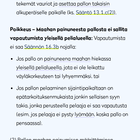
tekemät vauriot ja
asettaa pallon takaisin
alkuperäiselle paikalle (ks.
Sääntö 13.1.c(2)
).
Poikkeus – Maahan painuneesta pallosta ei sallita
vapautumista yleisellä pelialueella:
Vapautumista
ei saa
Säännön 16.3b
nojalla:
Jos pallo on
painuneena maahan
hiekassa
yleisellä pelialueella
, jota ei ole leikattu
väyläkorkeuteen tai lyhyemmäksi, tai
Jos pallon pelaaminen sijaintipaikaltaan on
epätarkoituksenmukaista jonkin sellaisen syyn
takia, jonka perusteella pelaaja ei saa vapautusta
(esim. jos pelaaja ei pysty
lyömään
, koska pallo on
pensaassa).
(2)
Pallon maahan painumisen määrittäminen
.