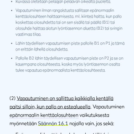
Kuvassa oletetaan pelaajan pelaavan oikealta puolelta.
Vapautuminen ilman rangaistusta sallitaan epänormaalin
kenttäolosuhteen haittaamisesta, ml. kiinteä haitta, kun pallo
koskettaa olosuhdetta tai on sen sisällä tai päällä (B1) tai
olosuhde haittaa aiotun lyöntiasennon aluetta (B2) tai svingin
vaatimaa tilaa.
Lähin täydellisen vapautumisen piste pallolle B1 on P1 ja tämä
on erittäin lähellä olosuhdetta.
Pallolle B2 lähin täydellisen vapautumisen piste on P2 ja se on
kauempana olosuhteesta, koska myös lyöntiasennon osalta
tulee vapautua epänormaalista kenttäolosuhteesta.
(2)
Vapautuminen on sallittua kaikkialla kentällä
paitsi silloin, kun pallo on estealueella
. Vapautuminen
epänormaalin kenttäolosuhteen
vaikutuksesta
myönnetään
Säännön 16.1
nojalla vain, jos sekä: