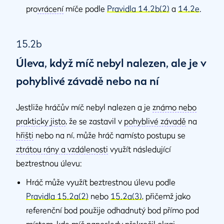
pro
vrácení
míče podle
Pravidla 14.2b(2)
a
14.2e
.
15.2b
Úleva, když míč nebyl nalezen, ale je v
pohyblivé závadě nebo na ní
Jestliže hráčův míč nebyl nalezen a je
známo nebo
prakticky jisto
, že se zastavil v
pohyblivé závadě
na
hřišti
nebo na ní, může hráč namísto postupu se
ztrátou rány a vzdálenosti
využít následující
beztrestnou úlevu:
Hráč může využít beztrestnou úlevu podle
Pravidla 15.2a(2)
nebo
15.2a(3)
, přičemž jako
referenční bod použije odhadnutý bod přímo pod