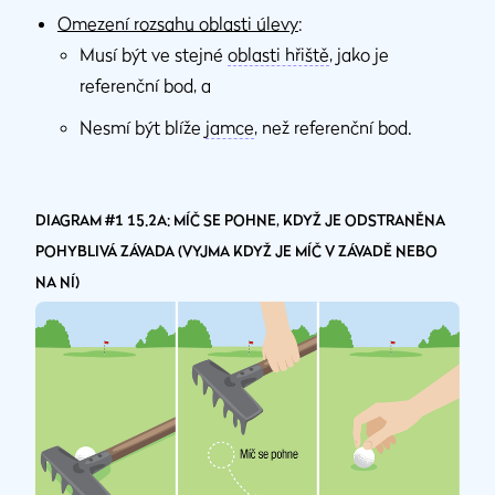
Omezení rozsahu oblasti úlevy
:
Musí být ve stejné
oblasti hřiště
, jako je
referenční bod, a
Nesmí být blíže
jamce
, než referenční bod.
DIAGRAM #1 15.2A: MÍČ SE POHNE, KDYŽ JE ODSTRANĚNA
POHYBLIVÁ ZÁVADA (VYJMA KDYŽ JE MÍČ V ZÁVADĚ NEBO
NA NÍ)