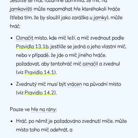
Jestliže se hráč rozumně domnívá, že míč na
jamkovišti
může napomáhat hře kteréhokoli hráče
(třeba tím, že by sloužil jako zarážka u
jamky
), může
hráč:
Označit
místo, kde míč leží, a míč zvednout podle
Pravidla 13.1b
, jestliže se jedná o jeho vlastní míč,
nebo v případě, že jde o míč jiného hráče,
požadovat, aby tentohráč míč
označil
a zvednul
(viz
Pravidlo 14.1
).
Zvednutý míč musí být
vrácen
na původní místo
(viz
Pravidlo 14.2
).
Pouze ve
hře na rány
:
Hráč, po němž je požadováno zvednutí míče, může
místo toho míč odehrát, a